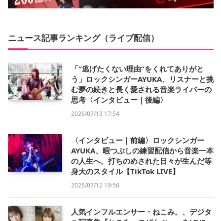
ニュース記事ランキング（ライブ配信）
「“逃げたくない理由”をくれてありがと
う」ロックシンガーAYUKA、リスナーと挑
む夢の続きと長く愛される音楽ライバーの
思考〈インタビュー｜後編〉
2026/07/13 17:54
〈インタビュー｜前編〉ロックシンガー
AYUKA、暇つぶしの練習配信から音楽一本
の人生へ。打ちのめされた日々が生んだ等
身大のスタイル【TikTok LIVE】
2026/07/12 19:56
人気インフルエンサー・ねこみ。、デジタ