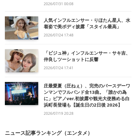
2026/07/31 00:08
人気インフルエンサー・りほたん星人、水
着姿で美ボディ披露「スタイル最高」
2026/07/24 17:48
「ビジュ神」インフルエンサー・サキ吉、
仲良しツーショットに反響
2026/07/24 17:41
庄最愛夏（圧ねぇ）、完売のバースデーワ
ンマンでフルバンド全13曲。「誰かの為
に」ピアノver.初披露や観光大使務める白
浜町長登場も【誕生日の2日後 2026】
2026/07/19 20:28
ニュース記事ランキング（エンタメ）