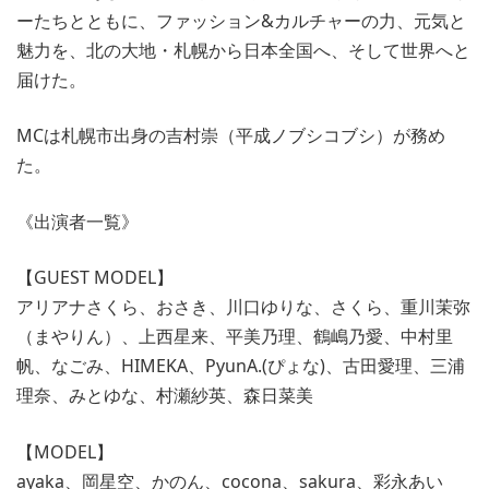
ーたちとともに、ファッション&カルチャーの力、元気と
魅力を、北の大地・札幌から日本全国へ、そして世界へと
届けた。
MCは札幌市出身の吉村崇（平成ノブシコブシ）が務め
た。
《出演者一覧》
【GUEST MODEL】
アリアナさくら、おさき、川口ゆりな、さくら、重川茉弥
（まやりん）、上西星来、平美乃理、鶴嶋乃愛、中村里
帆、なごみ、HIMEKA、PyunA.(ぴょな)、古田愛理、三浦
理奈、みとゆな、村瀬紗英、森日菜美
【MODEL】
ayaka、岡星空、かのん、cocona、sakura、彩永あい