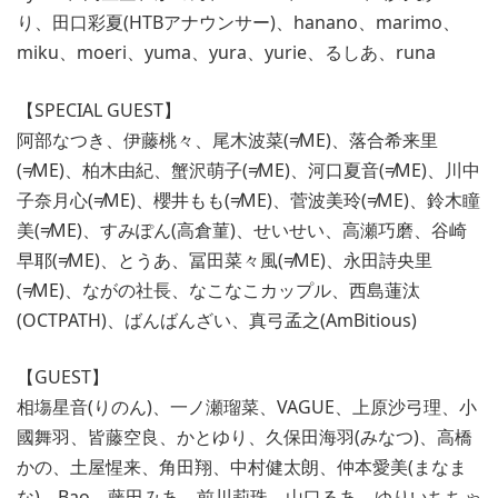
り、田口彩夏(HTBアナウンサー)、hanano、marimo、
miku、moeri、yuma、yura、yurie、るしあ、runa
【SPECIAL GUEST】
阿部なつき、伊藤桃々、尾木波菜(≠ME)、落合希来里
(≠ME)、柏木由紀、蟹沢萌子(≠ME)、河口夏音(≠ME)、川中
子奈月心(≠ME)、櫻井もも(≠ME)、菅波美玲(≠ME)、鈴木瞳
美(≠ME)、すみぽん(高倉菫)、せいせい、高瀬巧磨、谷崎
早耶(≠ME)、とうあ、冨田菜々風(≠ME)、永田詩央里
(≠ME)、ながの社長、なこなこカップル、西島蓮汰
(OCTPATH)、ばんばんざい、真弓孟之(AmBitious)
【GUEST】
相塲星音(りのん)、一ノ瀬瑠菜、VAGUE、上原沙弓理、小
國舞羽、皆藤空良、かとゆり、久保田海羽(みなつ)、高橋
かの、土屋惺来、角田翔、中村健太朗、仲本愛美(まなま
な)、Bao、藤田みあ、前川莉珠、山口るあ、ゆりいちちゃ