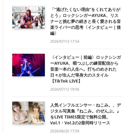
「“逃げたくない理由”をくれてありが
とう」ロックシンガーAYUKA、リス
ナーと挑む夢の続きと長く愛される音
楽ライバーの思考〈インタビュー｜後
編〉
2026/07/13 17:54
〈インタビュー｜前編〉ロックシンガ
ーAYUKA、暇つぶしの練習配信から
音楽一本の人生へ。打ちのめされた
日々が生んだ等身大のスタイル
【TikTok LIVE】
2026/07/12 19:56
人気インフルエンサー・ねこみ。、デ
ジタル写真集『ねこみ。のぜんぶ。』
をLIVE TIMES限定で無料公開。
Vol.1・Vol.2の2冊同時リリース
2026/06/20 17:59