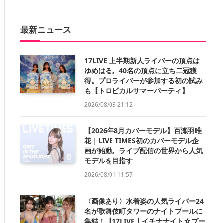
最新ニュース
17LIVE 上半期新人ライバーの頂点は
ゆめはる。40名の頂点に立ち二冠獲
得。プロライバーが参加する初の試み
も【トロピカルサマーパーティ】
2026/08/03 21:12
【2026年8月カバーモデル】百瀬羽唯
花｜LIVE TIMES初のカバーモデル企
画が始動。ライブ配信の世界から人気
モデルを目指す
2026/08/01 11:57
〈画像あり〉水着姿の人気ライバー24
名が歌舞伎町タワーのナイトプールに
集結！【17LIVE｜イチナナイト☆プー