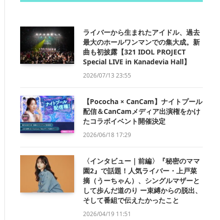
ライバーから生まれたアイドル、過去
最大のホールワンマンでの集大成。新
曲も初披露【321 IDOL PROJECT
Special LIVE in Kanadevia Hall】
2026/07/13 23:55
【Pococha × CanCam】ナイトプール
配信＆CanCamメディア出演権をかけ
たコラボイベント開催決定
2026/06/18 17:29
〈インタビュー｜前編〉『秘密のママ
園2』で話題！人気ライバー・上戸菜
摘（うーちゃん）、シングルマザーと
して歩んだ道のり ー束縛からの脱出、
そして番組で伝えたかったこと
2026/04/19 11:51