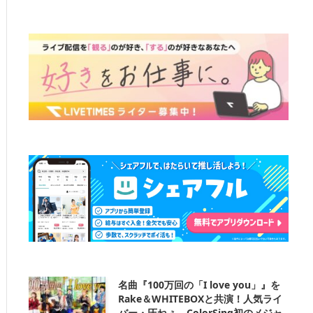
名曲『100万回の「I love you」』を
Rake＆WHITEBOXと共演！人気ライ
バー・圧ねぇ、ColorSing初のメジャ