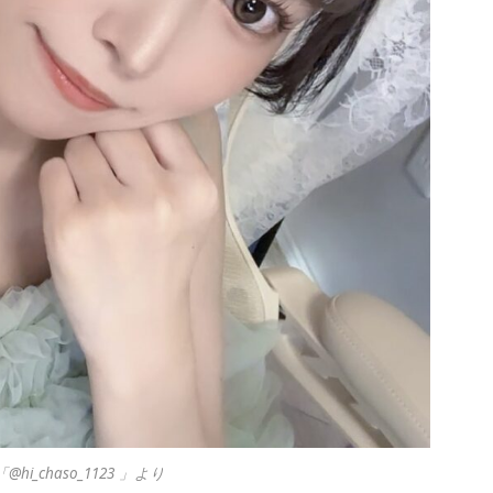
@hi_chaso_1123 」より