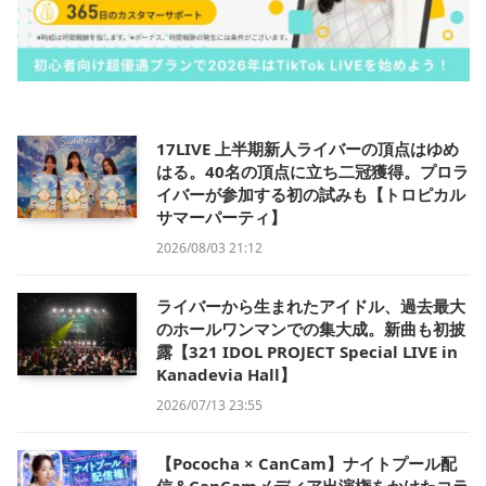
17LIVE 上半期新人ライバーの頂点はゆめ
はる。40名の頂点に立ち二冠獲得。プロラ
イバーが参加する初の試みも【トロピカル
サマーパーティ】
2026/08/03 21:12
ライバーから生まれたアイドル、過去最大
のホールワンマンでの集大成。新曲も初披
露【321 IDOL PROJECT Special LIVE in
Kanadevia Hall】
2026/07/13 23:55
【Pococha × CanCam】ナイトプール配
信＆CanCamメディア出演権をかけたコラ