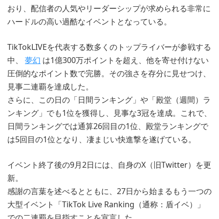
おり、配信者の人気やリーダーシップが求められる非常に
ハードルの高い過酷なイベントとなっている。
TikTokLIVEを代表する数多くのトップライバーが参戦する
中、
夢幻
は1億300万ポイントを超え、他を寄せ付けない
圧倒的なポイント数で完勝。その強さを存分に見せつけ、
見事二連覇を達成した。
さらに、この日の「日間ランキング」や「殿堂（週間）ラ
ンキング」でも1位を獲得し、見事な3冠を達成。これで、
日間ランキングでは通算26回目の1位、殿堂ランキングで
は5回目の1位となり、凄まじい快進撃を遂げている。
イベント終了後の9月2日には、自身のX（旧Twitter）を更
新。
感謝の言葉を述べるとともに、27日から始まるもう一つの
大型イベント「TikTok Live Ranking（通称：盾イベ）」
での二連覇を目指すことを宣言した。