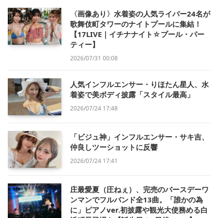
〈画像あり〉水着姿の人気ライバー24名が
歌舞伎町タワーのナイトプールに集結！
【17LIVE｜イチナナイト☆プール・パー
ティー】
2026/07/31 00:08
人気インフルエンサー・りほたん星人、水
着姿で美ボディ披露「スタイル最高」
2026/07/24 17:48
「ビジュ神」インフルエンサー・サキ吉、
仲良しツーショットに反響
2026/07/24 17:41
庄最愛夏（圧ねぇ）、完売のバースデーワ
ンマンでフルバンド全13曲。「誰かの為
に」ピアノver.初披露や観光大使務める白