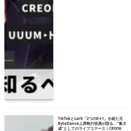
TikTokとLark「2つの0→1」を経た元
ByteDance上席執行役員が語る、”集大
成”としてのライブコマース｜CREOK