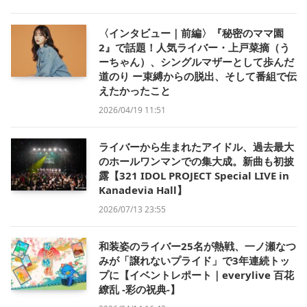
〈インタビュー｜前編〉『秘密のママ園
2』で話題！人気ライバー・上戸菜摘（う
ーちゃん）、シングルマザーとして歩んだ
道のり ー束縛からの脱出、そして番組で伝
えたかったこと
2026/04/19 11:51
ライバーから生まれたアイドル、過去最大
のホールワンマンでの集大成。新曲も初披
露【321 IDOL PROJECT Special LIVE in
Kanadevia Hall】
2026/07/13 23:55
和装姿のライバー25名が熱戦、一ノ瀬なつ
みが「譲れないプライド」で3年連続トッ
プに【イベントレポート｜everylive 百花
繚乱 -彩の祝典-】