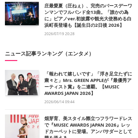
庄最愛夏（圧ねぇ）、完売のバースデーワ
ンマンでフルバンド全13曲。「誰かの為
に」ピアノver.初披露や観光大使務める白
浜町長登場も【誕生日の2日後 2026】
2026/07/19 20:28
ニュース記事ランキング（エンタメ）
「報われて嬉しいです」「浮き足立たずに
粛々と」Mrs. GREEN APPLEが『最優秀ア
ーティスト賞』を二連覇。【MUSIC
AWARDS JAPAN 2026】
2026/06/14 09:44
畑芽育、美スタイル際立つフラワードレス
で『MUSIC AWARDS JAPAN 2026』レッ
ドカーペットに登場。アンバサダーとして
華を添える