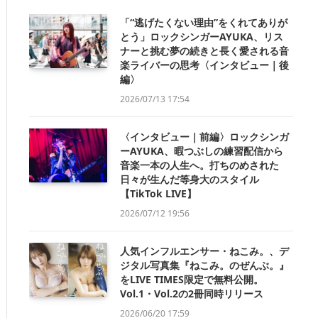
「“逃げたくない理由”をくれてありが
とう」ロックシンガーAYUKA、リス
ナーと挑む夢の続きと長く愛される音
楽ライバーの思考〈インタビュー｜後
編〉
2026/07/13 17:54
〈インタビュー｜前編〉ロックシンガ
ーAYUKA、暇つぶしの練習配信から
音楽一本の人生へ。打ちのめされた
日々が生んだ等身大のスタイル
【TikTok LIVE】
2026/07/12 19:56
人気インフルエンサー・ねこみ。、デ
ジタル写真集『ねこみ。のぜんぶ。』
をLIVE TIMES限定で無料公開。
Vol.1・Vol.2の2冊同時リリース
2026/06/20 17:59