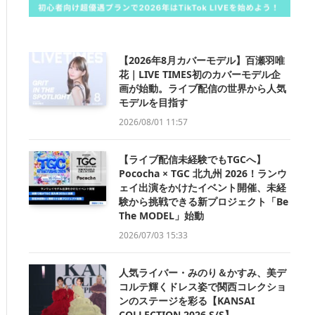
【2026年8月カバーモデル】百瀬羽唯
花｜LIVE TIMES初のカバーモデル企
画が始動。ライブ配信の世界から人気
モデルを目指す
2026/08/01 11:57
【ライブ配信未経験でもTGCへ】
Pococha × TGC 北九州 2026！ランウ
ェイ出演をかけたイベント開催、未経
験から挑戦できる新プロジェクト「Be
The MODEL」始動
2026/07/03 15:33
人気ライバー・みのり＆かすみ、美デ
コルテ輝くドレス姿で関西コレクショ
ンのステージを彩る【KANSAI
COLLECTION 2026 S/S】