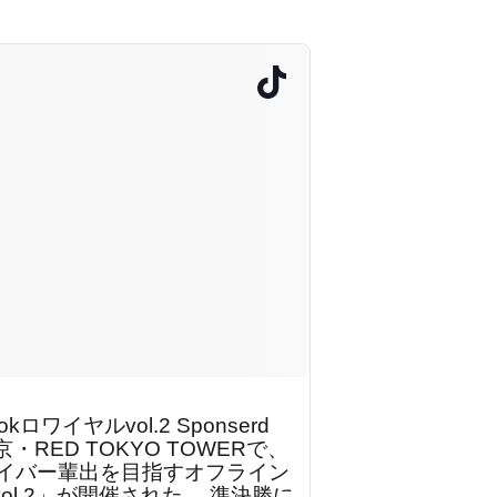
okロワイヤルvol.2 Sponserd
京・RED TOKYO TOWERで、
ップライバー輩出を目指すオフライン
vol.2」が開催された。 準決勝に