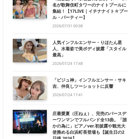
名が歌舞伎町タワーのナイトプールに
集結！【17LIVE｜イチナナイト☆プー
ル・パーティー】
2026/07/31 00:08
人気インフルエンサー・りほたん星
人、水着姿で美ボディ披露「スタイル
最高」
2026/07/24 17:48
「ビジュ神」インフルエンサー・サキ
吉、仲良しツーショットに反響
2026/07/24 17:41
庄最愛夏（圧ねぇ）、完売のバースデ
ーワンマンでフルバンド全13曲。「誰
かの為に」ピアノver.初披露や観光大
使務める白浜町長登場も【誕生日の2
日後 2026】