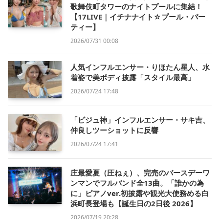
歌舞伎町タワーのナイトプールに集結！
【17LIVE｜イチナナイト☆プール・パー
ティー】
2026/07/31 00:08
人気インフルエンサー・りほたん星人、水
着姿で美ボディ披露「スタイル最高」
2026/07/24 17:48
「ビジュ神」インフルエンサー・サキ吉、
仲良しツーショットに反響
2026/07/24 17:41
庄最愛夏（圧ねぇ）、完売のバースデーワ
ンマンでフルバンド全13曲。「誰かの為
に」ピアノver.初披露や観光大使務める白
浜町長登場も【誕生日の2日後 2026】
2026/07/19 20:28