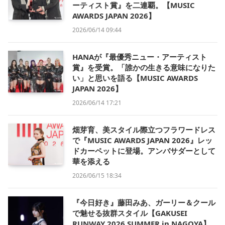
ーティスト賞』を二連覇。【MUSIC
AWARDS JAPAN 2026】
2026/06/14 09:44
HANAが『最優秀ニュー・アーティスト
賞』を受賞。「誰かの生きる意味になりた
い」と思いを語る【MUSIC AWARDS
JAPAN 2026】
2026/06/14 17:21
畑芽育、美スタイル際立つフラワードレス
で『MUSIC AWARDS JAPAN 2026』レッ
ドカーペットに登場。アンバサダーとして
華を添える
2026/06/15 18:34
『今日好き』藤田みあ、ガーリー＆クール
で魅せる抜群スタイル【GAKUSEI
RUNWAY 2026 SUMMER in NAGOYA】