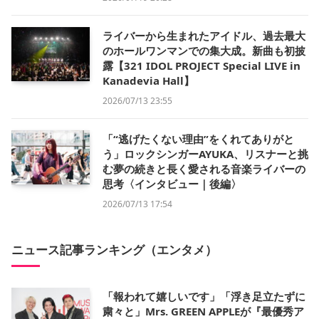
ライバーから生まれたアイドル、過去最大
のホールワンマンでの集大成。新曲も初披
露【321 IDOL PROJECT Special LIVE in
Kanadevia Hall】
2026/07/13 23:55
「“逃げたくない理由”をくれてありがと
う」ロックシンガーAYUKA、リスナーと挑
む夢の続きと長く愛される音楽ライバーの
思考〈インタビュー｜後編〉
2026/07/13 17:54
ニュース記事ランキング（エンタメ）
「報われて嬉しいです」「浮き足立たずに
粛々と」Mrs. GREEN APPLEが『最優秀ア