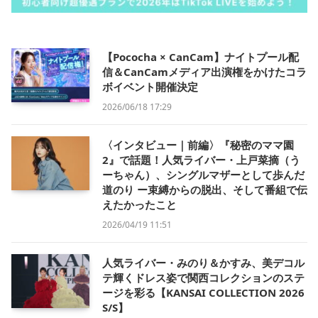
【Pococha × CanCam】ナイトプール配
信＆CanCamメディア出演権をかけたコラ
ボイベント開催決定
2026/06/18 17:29
〈インタビュー｜前編〉『秘密のママ園
2』で話題！人気ライバー・上戸菜摘（う
ーちゃん）、シングルマザーとして歩んだ
道のり ー束縛からの脱出、そして番組で伝
えたかったこと
2026/04/19 11:51
人気ライバー・みのり＆かすみ、美デコル
テ輝くドレス姿で関西コレクションのステ
ージを彩る【KANSAI COLLECTION 2026
S/S】