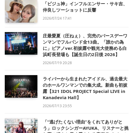
「ビジュ神」インフルエンサー・サキ吉、
仲良しツーショットに反響
2026/07/24 17:41
庄最愛夏（圧ねぇ）、完売のバースデーワ
ンマンでフルバンド全13曲。「誰かの為
に」ピアノver.初披露や観光大使務める白
浜町長登場も【誕生日の2日後 2026】
2026/07/19 20:28
ライバーから生まれたアイドル、過去最大
のホールワンマンでの集大成。新曲も初披
露【321 IDOL PROJECT Special LIVE in
Kanadevia Hall】
2026/07/13 23:55
「“逃げたくない理由”をくれてありがと
う」ロックシンガーAYUKA、リスナーと挑