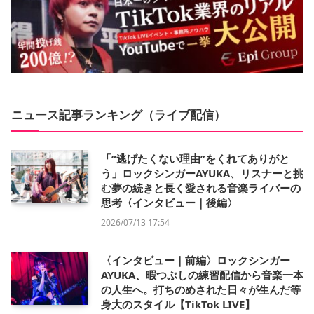
ニュース記事ランキング（ライブ配信）
「“逃げたくない理由”をくれてありがと
う」ロックシンガーAYUKA、リスナーと挑
む夢の続きと長く愛される音楽ライバーの
思考〈インタビュー｜後編〉
2026/07/13 17:54
〈インタビュー｜前編〉ロックシンガー
AYUKA、暇つぶしの練習配信から音楽一本
の人生へ。打ちのめされた日々が生んだ等
身大のスタイル【TikTok LIVE】