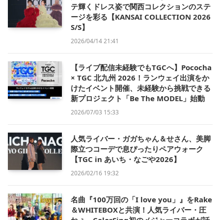
テ輝くドレス姿で関西コレクションのステ
ージを彩る【KANSAI COLLECTION 2026
S/S】
2026/04/14 21:41
【ライブ配信未経験でもTGCへ】Pococha
× TGC 北九州 2026！ランウェイ出演をか
けたイベント開催、未経験から挑戦できる
新プロジェクト「Be The MODEL」始動
2026/07/03 15:33
人気ライバー・ガガちゃん＆せさん、美脚
際立つコーデで息ぴったりペアウォーク
【TGC in あいち・なごや2026】
2026/02/16 19:32
名曲『100万回の「I love you」』をRake
＆WHITEBOXと共演！人気ライバー・圧