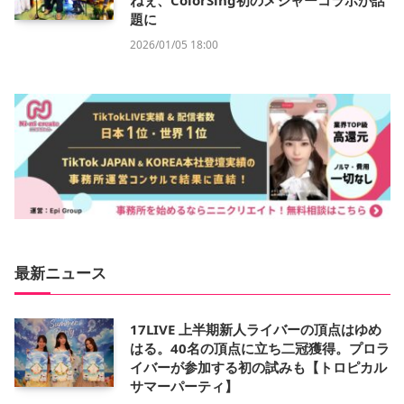
ねぇ、ColorSing初のメジャーコラボが話
題に
2026/01/05 18:00
最新ニュース
17LIVE 上半期新人ライバーの頂点はゆめ
はる。40名の頂点に立ち二冠獲得。プロラ
イバーが参加する初の試みも【トロピカル
サマーパーティ】