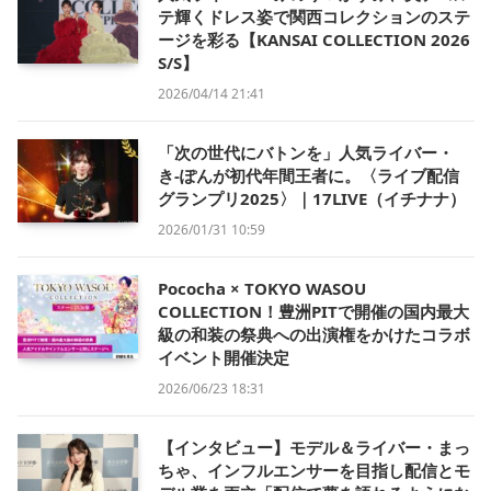
テ輝くドレス姿で関西コレクションのステ
ージを彩る【KANSAI COLLECTION 2026
S/S】
2026/04/14 21:41
「次の世代にバトンを」人気ライバー・
き-ぽんが初代年間王者に。〈ライブ配信
グランプリ2025〉｜17LIVE（イチナナ）
2026/01/31 10:59
Pococha × TOKYO WASOU
COLLECTION！豊洲PITで開催の国内最大
級の和装の祭典への出演権をかけたコラボ
イベント開催決定
2026/06/23 18:31
【インタビュー】モデル＆ライバー・まっ
ちゃ、インフルエンサーを目指し配信とモ