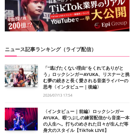
ニュース記事ランキング（ライブ配信）
「“逃げたくない理由”をくれてありがと
う」ロックシンガーAYUKA、リスナーと挑
む夢の続きと長く愛される音楽ライバーの
思考〈インタビュー｜後編〉
2026/07/13 17:54
〈インタビュー｜前編〉ロックシンガー
AYUKA、暇つぶしの練習配信から音楽一本
の人生へ。打ちのめされた日々が生んだ等
身大のスタイル【TikTok LIVE】