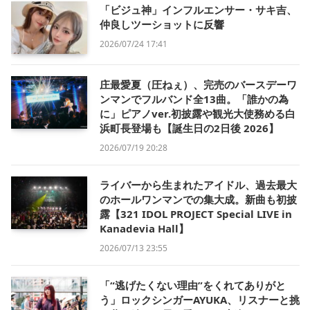
「ビジュ神」インフルエンサー・サキ吉、
仲良しツーショットに反響
2026/07/24 17:41
庄最愛夏（圧ねぇ）、完売のバースデーワ
ンマンでフルバンド全13曲。「誰かの為
に」ピアノver.初披露や観光大使務める白
浜町長登場も【誕生日の2日後 2026】
2026/07/19 20:28
ライバーから生まれたアイドル、過去最大
のホールワンマンでの集大成。新曲も初披
露【321 IDOL PROJECT Special LIVE in
Kanadevia Hall】
2026/07/13 23:55
「“逃げたくない理由”をくれてありがと
う」ロックシンガーAYUKA、リスナーと挑