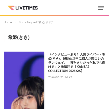
Home
Posts Tagged "希姫(きき)"
»
希姫(きき)
〈インタビューあり〉人気ライバー・希
姫(きき)、闘病生活中に掴んだ関コレの
ランウェイ。「寝たきりだった私でも輝
ける」と希望語る【KANSAI
COLLECTION 2026 S/S】
2026/04/21 14:22