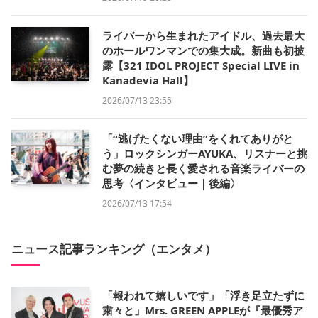
ライバーから生まれたアイドル、過去最大
のホールワンマンでの集大成。新曲も初披
露【321 IDOL PROJECT Special LIVE in
Kanadevia Hall】
2026/07/13 23:55
「“逃げたくない理由”をくれてありがと
う」ロックシンガーAYUKA、リスナーと挑
む夢の続きと長く愛される音楽ライバーの
思考〈インタビュー｜後編〉
2026/07/13 17:54
ニュース記事ランキング（エンタメ）
「報われて嬉しいです」「浮き足立たずに
粛々と」Mrs. GREEN APPLEが『最優秀ア