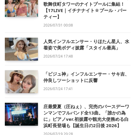
歌舞伎町タワーのナイトプールに集結！
【17LIVE｜イチナナイト☆プール・パー
ティー】
2026/07/31 00:08
人気インフルエンサー・りほたん星人、水
着姿で美ボディ披露「スタイル最高」
2026/07/24 17:48
「ビジュ神」インフルエンサー・サキ吉、
仲良しツーショットに反響
2026/07/24 17:41
庄最愛夏（圧ねぇ）、完売のバースデーワ
ンマンでフルバンド全13曲。「誰かの為
に」ピアノver.初披露や観光大使務める白
浜町長登場も【誕生日の2日後 2026】
2026/07/19 20:28