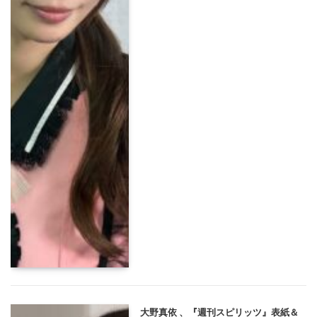
大野真依 、『週刊スピリッツ』表紙＆