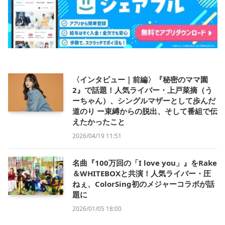
〈インタビュー｜前編〉『秘密のママ園
2』で話題！人気ライバー・上戸菜摘（う
ーちゃん）、シングルマザーとして歩んだ
道のり ー束縛からの脱出、そして番組で伝
えたかったこと
2026/04/19 11:51
名曲『100万回の「I love you」』をRake
＆WHITEBOXと共演！人気ライバー・圧
ねぇ、ColorSing初のメジャーコラボが話
題に
2026/01/05 18:00