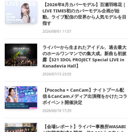
【2026年8月カバーモデル】百瀬羽唯花｜
LIVE TIMES初のカバーモデル企画が始
動。ライブ配信の世界から人気モデルを目
指す
2026/08/01 11:57
ライバーから生まれたアイドル、過去最大
のホールワンマンでの集大成。新曲も初披
露【321 IDOL PROJECT Special LIVE in
Kanadevia Hall】
2026/07/13 23:55
【Pococha × CanCam】ナイトプール配
信＆CanCamメディア出演権をかけたコラ
ボイベント開催決定
2026/06/18 17:29
【会場レポート】ライバー事務所WASABI