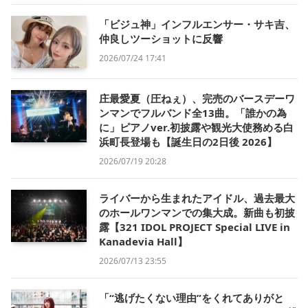
「ビジュ神」インフルエンサー・サキ吉、
仲良しツーショットに反響
2026/07/24 17:41
庄最愛夏（圧ねぇ）、完売のバースデーワ
ンマンでフルバンド全13曲。「誰かの為
に」ピアノver.初披露や観光大使務める白
浜町長登場も【誕生日の2日後 2026】
2026/07/19 20:28
ライバーから生まれたアイドル、過去最大
のホールワンマンでの集大成。新曲も初披
露【321 IDOL PROJECT Special LIVE in
Kanadevia Hall】
2026/07/13 23:55
「“逃げたくない理由”をくれてありがと