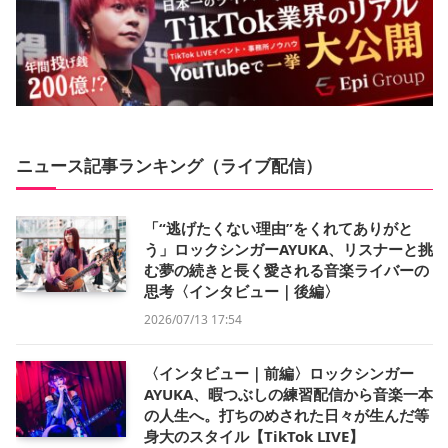
ニュース記事ランキング（ライブ配信）
「“逃げたくない理由”をくれてありがと
う」ロックシンガーAYUKA、リスナーと挑
む夢の続きと長く愛される音楽ライバーの
思考〈インタビュー｜後編〉
2026/07/13 17:54
〈インタビュー｜前編〉ロックシンガー
AYUKA、暇つぶしの練習配信から音楽一本
の人生へ。打ちのめされた日々が生んだ等
身大のスタイル【TikTok LIVE】