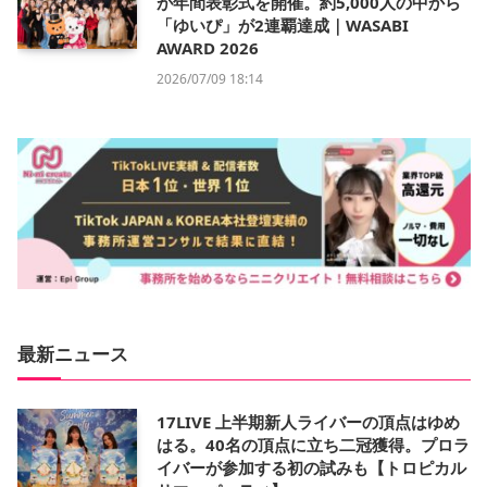
が年間表彰式を開催。約5,000人の中から
「ゆいぴ」が2連覇達成｜WASABI
AWARD 2026
2026/07/09 18:14
最新ニュース
17LIVE 上半期新人ライバーの頂点はゆめ
はる。40名の頂点に立ち二冠獲得。プロラ
イバーが参加する初の試みも【トロピカル