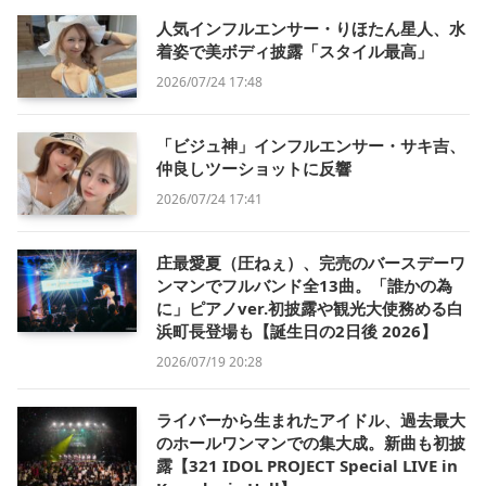
人気インフルエンサー・りほたん星人、水
着姿で美ボディ披露「スタイル最高」
2026/07/24 17:48
「ビジュ神」インフルエンサー・サキ吉、
仲良しツーショットに反響
2026/07/24 17:41
庄最愛夏（圧ねぇ）、完売のバースデーワ
ンマンでフルバンド全13曲。「誰かの為
に」ピアノver.初披露や観光大使務める白
浜町長登場も【誕生日の2日後 2026】
2026/07/19 20:28
ライバーから生まれたアイドル、過去最大
のホールワンマンでの集大成。新曲も初披
露【321 IDOL PROJECT Special LIVE in