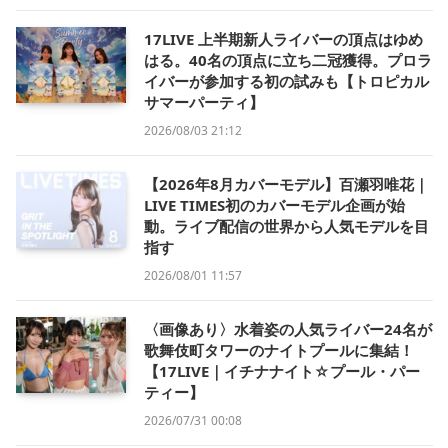
17LIVE 上半期新人ライバーの頂点はゆめ
はる。40名の頂点に立ち二冠獲得。プロラ
イバーが参加する初の試みも【トロピカル
サマーパーティ】
2026/08/03 21:12
【2026年8月カバーモデル】百瀬羽唯花｜
LIVE TIMES初のカバーモデル企画が始
動。ライブ配信の世界から人気モデルを目
指す
2026/08/01 11:57
〈画像あり〉水着姿の人気ライバー24名が
歌舞伎町タワーのナイトプールに集結！
【17LIVE｜イチナナイト☆プール・パー
ティー】
2026/07/31 00:08