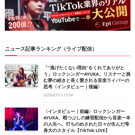
ニュース記事ランキング（ライブ配信）
「“逃げたくない理由”をくれてありがと
う」ロックシンガーAYUKA、リスナーと挑
む夢の続きと長く愛される音楽ライバーの
思考〈インタビュー｜後編〉
2026/07/13 17:54
〈インタビュー｜前編〉ロックシンガー
AYUKA、暇つぶしの練習配信から音楽一本
の人生へ。打ちのめされた日々が生んだ等
身大のスタイル【TikTok LIVE】