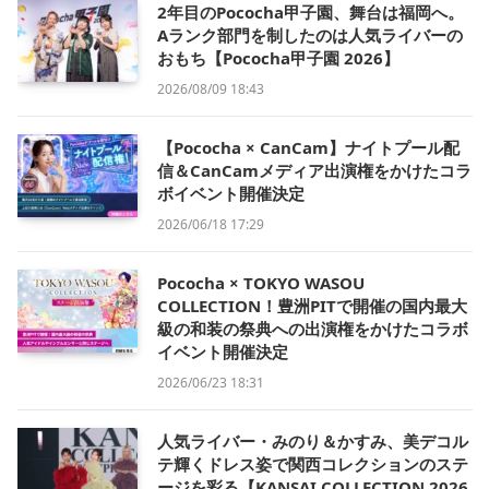
2年目のPococha甲子園、舞台は福岡へ。
Aランク部門を制したのは人気ライバーの
おもち【Pococha甲子園 2026】
2026/08/09 18:43
【Pococha × CanCam】ナイトプール配
信＆CanCamメディア出演権をかけたコラ
ボイベント開催決定
2026/06/18 17:29
Pococha × TOKYO WASOU
COLLECTION！豊洲PITで開催の国内最大
級の和装の祭典への出演権をかけたコラボ
イベント開催決定
2026/06/23 18:31
人気ライバー・みのり＆かすみ、美デコル
テ輝くドレス姿で関西コレクションのステ
ージを彩る【KANSAI COLLECTION 2026