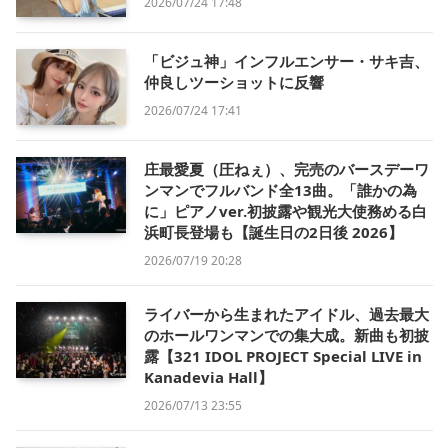
2026/07/24 17:48
「ビジュ神」インフルエンサー・サキ吉、
仲良しツーショットに反響
2026/07/24 17:41
庄最愛夏（圧ねぇ）、完売のバースデーワ
ンマンでフルバンド全13曲。「誰かの為
に」ピアノver.初披露や観光大使務める白
浜町長登場も【誕生日の2日後 2026】
2026/07/19 20:28
ライバーから生まれたアイドル、過去最大
のホールワンマンでの集大成。新曲も初披
露【321 IDOL PROJECT Special LIVE in
Kanadevia Hall】
2026/07/13 23:55