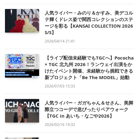
人気ライバー・みのり＆かすみ、美デコル
テ輝くドレス姿で関西コレクションのステ
ージを彩る【KANSAI COLLECTION 2026
S/S】
2026/04/14 21:41
【ライブ配信未経験でもTGCへ】Pococha
× TGC 北九州 2026！ランウェイ出演をか
けたイベント開催、未経験から挑戦できる
新プロジェクト「Be The MODEL」始動
2026/07/03 15:33
人気ライバー・ガガちゃん＆せさん、美脚
際立つコーデで息ぴったりペアウォーク
【TGC in あいち・なごや2026】
2026/02/16 19:32