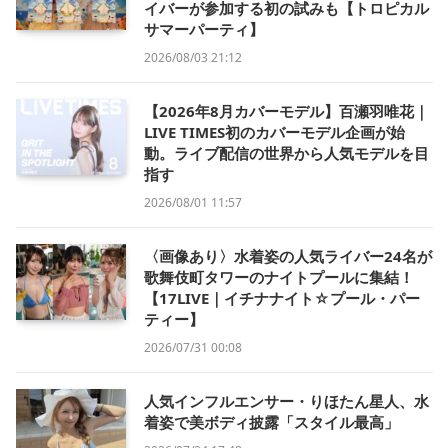
イバーが参加する初の試みも【トロピカル
サマーパーティ】
2026/08/03 21:12
【2026年8月カバーモデル】百瀬羽唯花｜
LIVE TIMES初のカバーモデル企画が始
動。ライブ配信の世界から人気モデルを目
指す
2026/08/01 11:57
〈画像あり〉水着姿の人気ライバー24名が
歌舞伎町タワーのナイトプールに集結！
【17LIVE｜イチナナイト☆プール・パー
ティー】
2026/07/31 00:08
人気インフルエンサー・りほたん星人、水
着姿で美ボディ披露「スタイル最高」