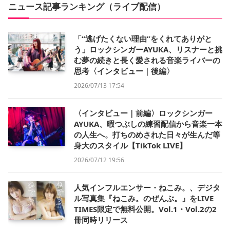
ニュース記事ランキング（ライブ配信）
「“逃げたくない理由”をくれてありがと
う」ロックシンガーAYUKA、リスナーと挑
む夢の続きと長く愛される音楽ライバーの
思考〈インタビュー｜後編〉
2026/07/13 17:54
〈インタビュー｜前編〉ロックシンガー
AYUKA、暇つぶしの練習配信から音楽一本
の人生へ。打ちのめされた日々が生んだ等
身大のスタイル【TikTok LIVE】
2026/07/12 19:56
人気インフルエンサー・ねこみ。、デジタ
ル写真集『ねこみ。のぜんぶ。』をLIVE
TIMES限定で無料公開。Vol.1・Vol.2の2
冊同時リリース