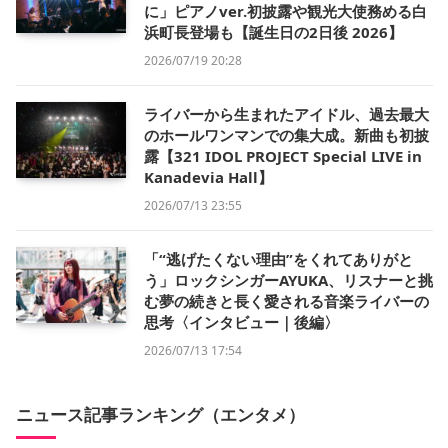
に」ピアノver.初披露や観光大使務める白
浜町長登場も【誕生日の2日後 2026】
2026/07/19 20:28
ライバーから生まれたアイドル、過去最大
のホールワンマンでの集大成。新曲も初披
露【321 IDOL PROJECT Special LIVE in
Kanadevia Hall】
2026/07/13 23:55
「“逃げたくない理由”をくれてありがと
う」ロックシンガーAYUKA、リスナーと挑
む夢の続きと長く愛される音楽ライバーの
思考〈インタビュー｜後編〉
2026/07/13 17:54
ニュース記事ランキング（エンタメ）