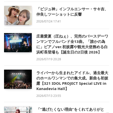
「ビジュ神」インフルエンサー・サキ吉、
仲良しツーショットに反響
2026/07/24 17:41
庄最愛夏（圧ねぇ）、完売のバースデーワ
ンマンでフルバンド全13曲。「誰かの為
に」ピアノver.初披露や観光大使務める白
浜町長登場も【誕生日の2日後 2026】
2026/07/19 20:28
ライバーから生まれたアイドル、過去最大
のホールワンマンでの集大成。新曲も初披
露【321 IDOL PROJECT Special LIVE in
Kanadevia Hall】
2026/07/13 23:55
「“逃げたくない理由”をくれてありがと