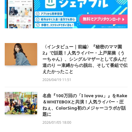
〈インタビュー｜前編〉『秘密のママ園
2』で話題！人気ライバー・上戸菜摘（う
ーちゃん）、シングルマザーとして歩んだ
道のり ー束縛からの脱出、そして番組で伝
えたかったこと
2026/04/19 11:51
名曲『100万回の「I love you」』をRake
＆WHITEBOXと共演！人気ライバー・圧
ねぇ、ColorSing初のメジャーコラボが話
題に
2026/01/05 18:00