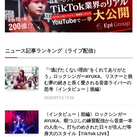
ニュース記事ランキング（ライブ配信）
「“逃げたくない理由”をくれてありがと
う」ロックシンガーAYUKA、リスナーと挑
む夢の続きと長く愛される音楽ライバーの
思考〈インタビュー｜後編〉
2026/07/13 17:54
〈インタビュー｜前編〉ロックシンガー
AYUKA、暇つぶしの練習配信から音楽一本
の人生へ。打ちのめされた日々が生んだ等
身大のスタイル【TikTok LIVE】