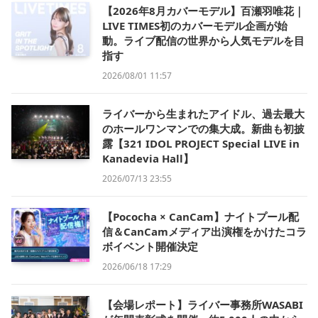
【2026年8月カバーモデル】百瀬羽唯花｜
LIVE TIMES初のカバーモデル企画が始
動。ライブ配信の世界から人気モデルを目
指す
2026/08/01 11:57
ライバーから生まれたアイドル、過去最大
のホールワンマンでの集大成。新曲も初披
露【321 IDOL PROJECT Special LIVE in
Kanadevia Hall】
2026/07/13 23:55
【Pococha × CanCam】ナイトプール配
信＆CanCamメディア出演権をかけたコラ
ボイベント開催決定
2026/06/18 17:29
【会場レポート】ライバー事務所WASABI