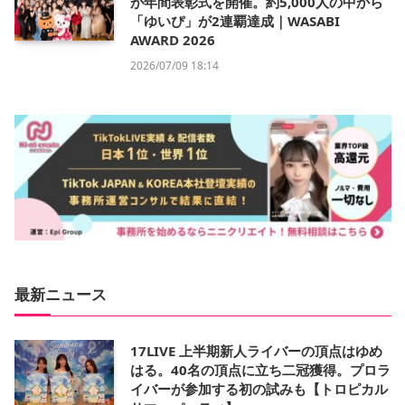
が年間表彰式を開催。約5,000人の中から
「ゆいぴ」が2連覇達成｜WASABI
AWARD 2026
2026/07/09 18:14
最新ニュース
17LIVE 上半期新人ライバーの頂点はゆめ
はる。40名の頂点に立ち二冠獲得。プロラ
イバーが参加する初の試みも【トロピカル