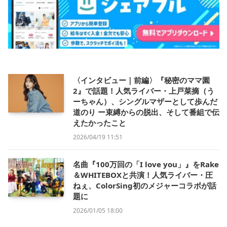
〈インタビュー｜前編〉『秘密のママ園
2』で話題！人気ライバー・上戸菜摘（う
ーちゃん）、シングルマザーとして歩んだ
道のり ー束縛からの脱出、そして番組で伝
えたかったこと
2026/04/19 11:51
名曲『100万回の「I love you」』をRake
＆WHITEBOXと共演！人気ライバー・圧
ねぇ、ColorSing初のメジャーコラボが話
題に
2026/01/05 18:00