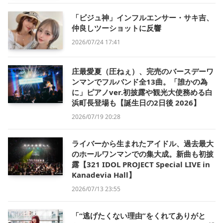
「ビジュ神」インフルエンサー・サキ吉、
仲良しツーショットに反響
2026/07/24 17:41
庄最愛夏（圧ねぇ）、完売のバースデーワ
ンマンでフルバンド全13曲。「誰かの為
に」ピアノver.初披露や観光大使務める白
浜町長登場も【誕生日の2日後 2026】
2026/07/19 20:28
ライバーから生まれたアイドル、過去最大
のホールワンマンでの集大成。新曲も初披
露【321 IDOL PROJECT Special LIVE in
Kanadevia Hall】
2026/07/13 23:55
「“逃げたくない理由”をくれてありがと