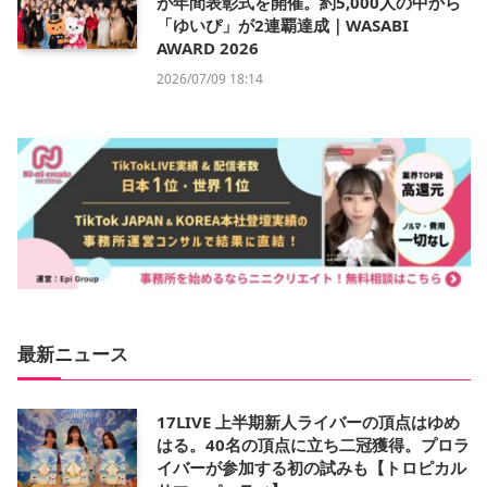
が年間表彰式を開催。約5,000人の中から
「ゆいぴ」が2連覇達成｜WASABI
AWARD 2026
2026/07/09 18:14
最新ニュース
17LIVE 上半期新人ライバーの頂点はゆめ
はる。40名の頂点に立ち二冠獲得。プロラ
イバーが参加する初の試みも【トロピカル