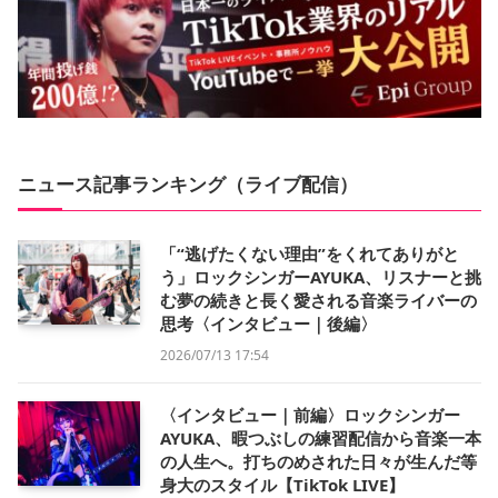
ニュース記事ランキング（ライブ配信）
「“逃げたくない理由”をくれてありがと
う」ロックシンガーAYUKA、リスナーと挑
む夢の続きと長く愛される音楽ライバーの
思考〈インタビュー｜後編〉
2026/07/13 17:54
〈インタビュー｜前編〉ロックシンガー
AYUKA、暇つぶしの練習配信から音楽一本
の人生へ。打ちのめされた日々が生んだ等
身大のスタイル【TikTok LIVE】