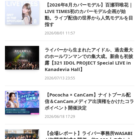
【2026年8月カバーモデル】百瀬羽唯花｜
LIVE TIMES初のカバーモデル企画が始
動。ライブ配信の世界から人気モデルを目
指す
2026/08/01 11:57
ライバーから生まれたアイドル、過去最大
のホールワンマンでの集大成。新曲も初披
露【321 IDOL PROJECT Special LIVE in
Kanadevia Hall】
2026/07/13 23:55
【Pococha × CanCam】ナイトプール配
信＆CanCamメディア出演権をかけたコラ
ボイベント開催決定
2026/06/18 17:29
【会場レポート】ライバー事務所WASABI