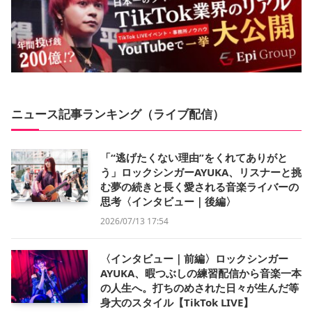
ニュース記事ランキング（ライブ配信）
「“逃げたくない理由”をくれてありがと
う」ロックシンガーAYUKA、リスナーと挑
む夢の続きと長く愛される音楽ライバーの
思考〈インタビュー｜後編〉
2026/07/13 17:54
〈インタビュー｜前編〉ロックシンガー
AYUKA、暇つぶしの練習配信から音楽一本
の人生へ。打ちのめされた日々が生んだ等
身大のスタイル【TikTok LIVE】