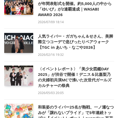
が年間表彰式を開催。約5,000人の中から
「ゆいぴ」が2連覇達成｜WASABI
AWARD 2026
2026/07/09 18:14
人気ライバー・ガガちゃん＆せさん、美脚
際立つコーデで息ぴったりペアウォーク
【TGC in あいち・なごや2026】
2026/02/16 19:32
〈イベントレポート〉「美少女図鑑DAY
2025」が渋谷で開催！デニス＆比嘉梨乃
の夫婦初共演MCで沸いた次世代ガールズ
カルチャーの祭典
2026/05/03 20:05
和装姿のライバー25名が熱戦、一ノ瀬なつ
みが「譲れないプライド」で3年連続トッ