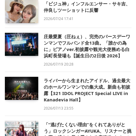
「ビジュ神」インフルエンサー・サキ吉、
仲良しツーショットに反響
2026/07/24 17:41
庄最愛夏（圧ねぇ）、完売のバースデーワ
ンマンでフルバンド全13曲。「誰かの為
に」ピアノver.初披露や観光大使務める白
浜町長登場も【誕生日の2日後 2026】
2026/07/19 20:28
ライバーから生まれたアイドル、過去最大
のホールワンマンでの集大成。新曲も初披
露【321 IDOL PROJECT Special LIVE in
Kanadevia Hall】
2026/07/13 23:55
「“逃げたくない理由”をくれてありがと
う」ロックシンガーAYUKA、リスナーと挑