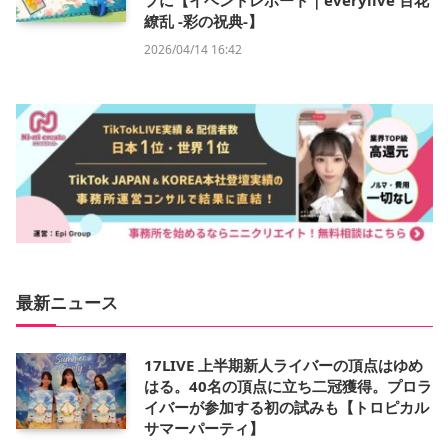
プに【イベントレポート｜everylive 百花
繚乱 -彩の祝典-】
2026/04/14 16:42
最新ニュース
17LIVE 上半期新人ライバーの頂点はゆめ
はる。40名の頂点に立ち二冠獲得。プロラ
イバーが参加する初の試みも【トロピカル
サマーパーティ】