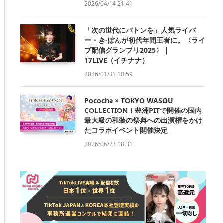
2026/04/14 21:41
「次の世代にバトンを」人気ライバ
ー・き-ぽんが初代年間王者に。〈ライ
ブ配信グランプリ2025〉｜
17LIVE（イチナナ）
2026/01/31 10:59
Pococha × TOKYO WASOU
COLLECTION！豊洲PITで開催の国内
最大級の和装の祭典への出演権をかけ
たコラボイベント開催決定
2026/06/23 18:31