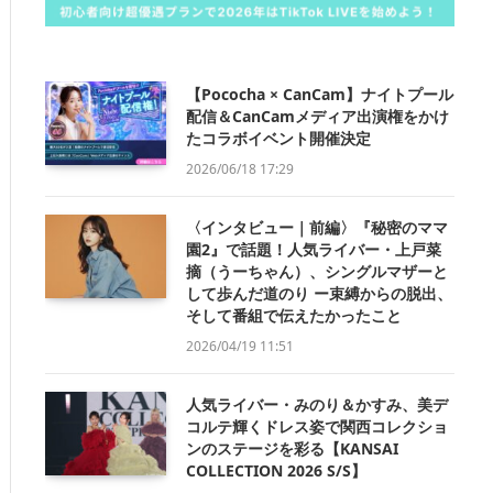
【Pococha × CanCam】ナイトプール
配信＆CanCamメディア出演権をかけ
たコラボイベント開催決定
2026/06/18 17:29
〈インタビュー｜前編〉『秘密のママ
園2』で話題！人気ライバー・上戸菜
摘（うーちゃん）、シングルマザーと
して歩んだ道のり ー束縛からの脱出、
そして番組で伝えたかったこと
2026/04/19 11:51
人気ライバー・みのり＆かすみ、美デ
コルテ輝くドレス姿で関西コレクショ
ンのステージを彩る【KANSAI
COLLECTION 2026 S/S】