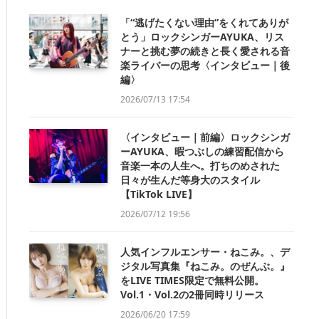
「“逃げたくない理由”をくれてありが
とう」ロックシンガーAYUKA、リス
ナーと挑む夢の続きと長く愛される音
楽ライバーの思考〈インタビュー｜後
編〉
2026/07/13 17:54
〈インタビュー｜前編〉ロックシンガ
ーAYUKA、暇つぶしの練習配信から
音楽一本の人生へ。打ちのめされた
日々が生んだ等身大のスタイル
【TikTok LIVE】
2026/07/12 19:56
人気インフルエンサー・ねこみ。、デ
ジタル写真集『ねこみ。のぜんぶ。』
をLIVE TIMES限定で無料公開。
Vol.1・Vol.2の2冊同時リリース
2026/06/20 17:59