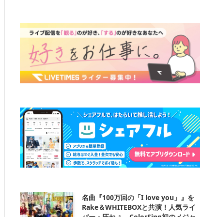
名曲『100万回の「I love you」』を
Rake＆WHITEBOXと共演！人気ライ
バー・圧ねぇ、ColorSing初のメジャ