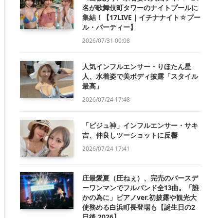
名が歌舞伎町タワーのナイトプールに
集結！【17LIVE｜イチナナイト☆プー
ル・パーティー】
2026/07/31 00:08
人気インフルエンサー・りほたん星
人、水着姿で美ボディ披露「スタイル
最高」
2026/07/24 17:48
「ビジュ神」インフルエンサー・サキ
吉、仲良しツーショットに反響
2026/07/24 17:41
庄最愛夏（圧ねぇ）、完売のバースデ
ーワンマンでフルバンド全13曲。「誰
かの為に」ピアノver.初披露や観光大
使務める白浜町長登場も【誕生日の2
日後 2026】