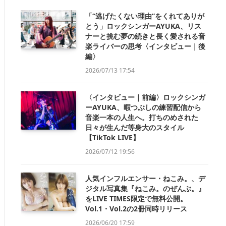
「“逃げたくない理由”をくれてありが
とう」ロックシンガーAYUKA、リス
ナーと挑む夢の続きと長く愛される音
楽ライバーの思考〈インタビュー｜後
編〉
2026/07/13 17:54
〈インタビュー｜前編〉ロックシンガ
ーAYUKA、暇つぶしの練習配信から
音楽一本の人生へ。打ちのめされた
日々が生んだ等身大のスタイル
【TikTok LIVE】
2026/07/12 19:56
人気インフルエンサー・ねこみ。、デ
ジタル写真集『ねこみ。のぜんぶ。』
をLIVE TIMES限定で無料公開。
Vol.1・Vol.2の2冊同時リリース
2026/06/20 17:59