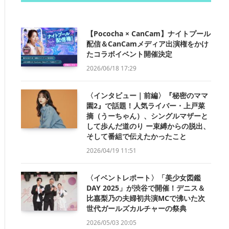
【Pococha × CanCam】ナイトプール
配信＆CanCamメディア出演権をかけ
たコラボイベント開催決定
2026/06/18 17:29
〈インタビュー｜前編〉『秘密のママ
園2』で話題！人気ライバー・上戸菜
摘（うーちゃん）、シングルマザーと
して歩んだ道のり ー束縛からの脱出、
そして番組で伝えたかったこと
2026/04/19 11:51
〈イベントレポート〉「美少女図鑑
DAY 2025」が渋谷で開催！デニス＆
比嘉梨乃の夫婦初共演MCで沸いた次
世代ガールズカルチャーの祭典
2026/05/03 20:05