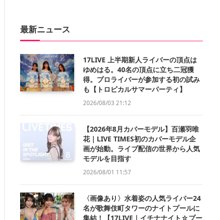
最新ニュース
17LIVE 上半期新人ライバーの頂点は
ゆめはる。40名の頂点に立ち二冠獲
得。プロライバーが参加する初の試み
も【トロピカルサマーパーティ】
2026/08/03 21:12
【2026年8月カバーモデル】百瀬羽唯
花｜LIVE TIMES初のカバーモデル企
画が始動。ライブ配信の世界から人気
モデルを目指す
2026/08/01 11:57
〈画像あり〉水着姿の人気ライバー24
名が歌舞伎町タワーのナイトプールに
集結！【17LIVE｜イチナナイト☆プー