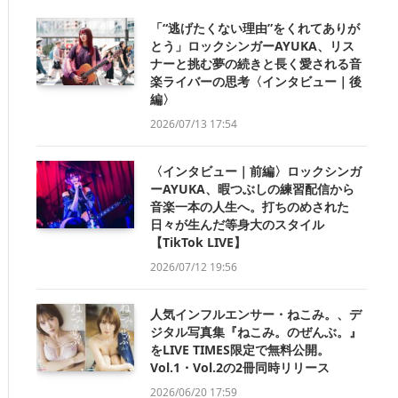
「“逃げたくない理由”をくれてありが
とう」ロックシンガーAYUKA、リス
ナーと挑む夢の続きと長く愛される音
楽ライバーの思考〈インタビュー｜後
編〉
2026/07/13 17:54
〈インタビュー｜前編〉ロックシンガ
ーAYUKA、暇つぶしの練習配信から
音楽一本の人生へ。打ちのめされた
日々が生んだ等身大のスタイル
【TikTok LIVE】
2026/07/12 19:56
人気インフルエンサー・ねこみ。、デ
ジタル写真集『ねこみ。のぜんぶ。』
をLIVE TIMES限定で無料公開。
Vol.1・Vol.2の2冊同時リリース
2026/06/20 17:59