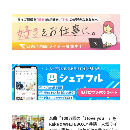
名曲『100万回の「I love you」』を
Rake＆WHITEBOXと共演！人気ライ
バー・圧ねぇ、ColorSing初のメジャ