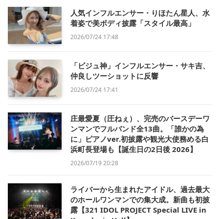
人気インフルエンサー・りほたん星人、水
着姿で美ボディ披露「スタイル最高」
2026/07/24 17:48
「ビジュ神」インフルエンサー・サキ吉、
仲良しツーショットに反響
2026/07/24 17:41
庄最愛夏（圧ねぇ）、完売のバースデーワ
ンマンでフルバンド全13曲。「誰かの為
に」ピアノver.初披露や観光大使務める白
浜町長登場も【誕生日の2日後 2026】
2026/07/19 20:28
ライバーから生まれたアイドル、過去最大
のホールワンマンでの集大成。新曲も初披
露【321 IDOL PROJECT Special LIVE in