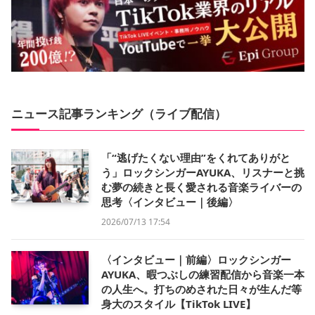
ニュース記事ランキング（ライブ配信）
「“逃げたくない理由”をくれてありがと
う」ロックシンガーAYUKA、リスナーと挑
む夢の続きと長く愛される音楽ライバーの
思考〈インタビュー｜後編〉
2026/07/13 17:54
〈インタビュー｜前編〉ロックシンガー
AYUKA、暇つぶしの練習配信から音楽一本
の人生へ。打ちのめされた日々が生んだ等
身大のスタイル【TikTok LIVE】