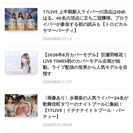
17LIVE 上半期新人ライバーの頂点はゆめ
はる。40名の頂点に立ち二冠獲得。プロラ
イバーが参加する初の試みも【トロピカル
サマーパーティ】
2026/08/03 21:12
【2026年8月カバーモデル】百瀬羽唯花｜
LIVE TIMES初のカバーモデル企画が始
動。ライブ配信の世界から人気モデルを目
指す
2026/08/01 11:57
〈画像あり〉水着姿の人気ライバー24名が
歌舞伎町タワーのナイトプールに集結！
【17LIVE｜イチナナイト☆プール・パー
ティー】
2026/07/31 00:08