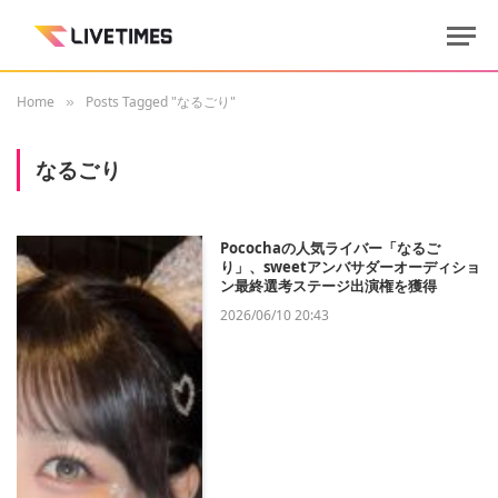
Home
Posts Tagged "なるごり"
»
なるごり
Pocochaの人気ライバー「なるご
り」、sweetアンバサダーオーディショ
ン最終選考ステージ出演権を獲得
2026/06/10 20:43