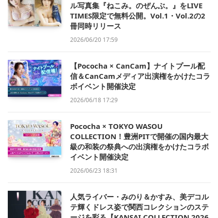
ル写真集『ねこみ。のぜんぶ。』をLIVE
TIMES限定で無料公開。Vol.1・Vol.2の2
冊同時リリース
2026/06/20 17:59
【Pococha × CanCam】ナイトプール配
信＆CanCamメディア出演権をかけたコラ
ボイベント開催決定
2026/06/18 17:29
Pococha × TOKYO WASOU
COLLECTION！豊洲PITで開催の国内最大
級の和装の祭典への出演権をかけたコラボ
イベント開催決定
2026/06/23 18:31
人気ライバー・みのり＆かすみ、美デコル
テ輝くドレス姿で関西コレクションのステ
ージを彩る【KANSAI COLLECTION 2026