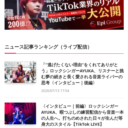
ニュース記事ランキング（ライブ配信）
「“逃げたくない理由”をくれてありがと
う」ロックシンガーAYUKA、リスナーと挑
む夢の続きと長く愛される音楽ライバーの
思考〈インタビュー｜後編〉
2026/07/13 17:54
〈インタビュー｜前編〉ロックシンガー
AYUKA、暇つぶしの練習配信から音楽一本
の人生へ。打ちのめされた日々が生んだ等
身大のスタイル【TikTok LIVE】