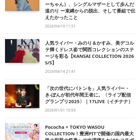
ーちゃん）、シングルマザーとして歩んだ
道のり ー束縛からの脱出、そして番組で伝
えたかったこと
2026/04/19 11:51
人気ライバー・みのり＆かすみ、美デコル
テ輝くドレス姿で関西コレクションのステ
ージを彩る【KANSAI COLLECTION 2026
S/S】
2026/04/14 21:41
「次の世代にバトンを」人気ライバー・
き-ぽんが初代年間王者に。〈ライブ配信
グランプリ2025〉｜17LIVE（イチナナ）
2026/01/31 10:59
Pococha × TOKYO WASOU
COLLECTION！豊洲PITで開催の国内最大