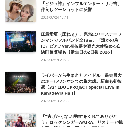
「ビジュ神」インフルエンサー・サキ吉、
仲良しツーショットに反響
2026/07/24 17:41
庄最愛夏（圧ねぇ）、完売のバースデーワ
ンマンでフルバンド全13曲。「誰かの為
に」ピアノver.初披露や観光大使務める白
浜町長登場も【誕生日の2日後 2026】
2026/07/19 20:28
ライバーから生まれたアイドル、過去最大
のホールワンマンでの集大成。新曲も初披
露【321 IDOL PROJECT Special LIVE in
Kanadevia Hall】
2026/07/13 23:55
「“逃げたくない理由”をくれてありがと
う」ロックシンガーAYUKA、リスナーと挑