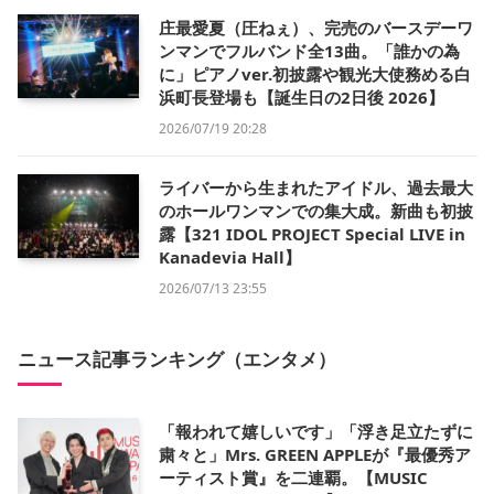
庄最愛夏（圧ねぇ）、完売のバースデーワ
ンマンでフルバンド全13曲。「誰かの為
に」ピアノver.初披露や観光大使務める白
浜町長登場も【誕生日の2日後 2026】
2026/07/19 20:28
ライバーから生まれたアイドル、過去最大
のホールワンマンでの集大成。新曲も初披
露【321 IDOL PROJECT Special LIVE in
Kanadevia Hall】
2026/07/13 23:55
ニュース記事ランキング（エンタメ）
「報われて嬉しいです」「浮き足立たずに
粛々と」Mrs. GREEN APPLEが『最優秀ア
ーティスト賞』を二連覇。【MUSIC