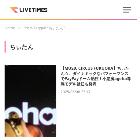
Home
Posts Tagged "ちぃたん"
»
ちぃたん
【MUSIC CIRCUS FUKUOKA】ちぃた
ん☆、ダイナミックなパフォーマンス
でPayPayドーム熱狂！小悪魔ageha専
属モデル就任も発表
2025/06/08 23:17