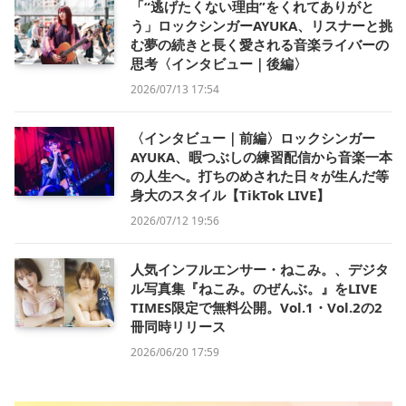
「“逃げたくない理由”をくれてありがと
う」ロックシンガーAYUKA、リスナーと挑
む夢の続きと長く愛される音楽ライバーの
思考〈インタビュー｜後編〉
2026/07/13 17:54
〈インタビュー｜前編〉ロックシンガー
AYUKA、暇つぶしの練習配信から音楽一本
の人生へ。打ちのめされた日々が生んだ等
身大のスタイル【TikTok LIVE】
2026/07/12 19:56
人気インフルエンサー・ねこみ。、デジタ
ル写真集『ねこみ。のぜんぶ。』をLIVE
TIMES限定で無料公開。Vol.1・Vol.2の2
冊同時リリース
2026/06/20 17:59