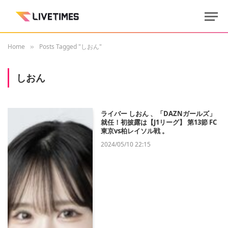
Home
Posts Tagged "しおん"
»
しおん
ライバー しおん 、「DAZNガールズ」
就任！初披露は【J1リーグ】 第13節 FC
東京vs柏レイソル戦 。
2024/05/10 22:15