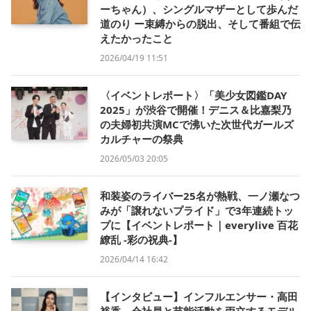
ーちゃん）、シングルマザーとして歩んだ
道のり ー束縛からの脱出、そして番組で伝
えたかったこと
2026/04/19 11:51
〈イベントレポート〉「美少女図鑑DAY
2025」が渋谷で開催！デニス＆比嘉梨乃
の夫婦初共演MCで沸いた次世代ガールズ
カルチャーの祭典
2026/05/03 20:05
和装姿のライバー25名が熱戦、一ノ瀬なつ
みが「譲れないプライド」で3年連続トッ
プに【イベントレポート｜everylive 百花
繚乱 -彩の祝典-】
2026/04/14 16:42
【インタビュー】インフルエンサー・高田