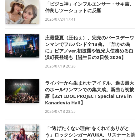
「ビジュ神」インフルエンサー・サキ吉、
仲良しツーショットに反響
2026/07/24 17:41
庄最愛夏（圧ねぇ）、完売のバースデーワ
ンマンでフルバンド全13曲。「誰かの為
に」ピアノver.初披露や観光大使務める白
浜町長登場も【誕生日の2日後 2026】
2026/07/19 20:28
ライバーから生まれたアイドル、過去最大
のホールワンマンでの集大成。新曲も初披
露【321 IDOL PROJECT Special LIVE in
Kanadevia Hall】
2026/07/13 23:55
「“逃げたくない理由”をくれてありがと
う」ロックシンガーAYUKA、リスナーと挑