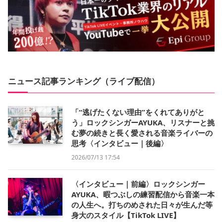
ニュース記事ランキング（ライブ配信）
「“逃げたくない理由”をくれてありがと
う」ロックシンガーAYUKA、リスナーと挑
む夢の続きと長く愛される音楽ライバーの
思考〈インタビュー｜後編〉
2026/07/13 17:54
〈インタビュー｜前編〉ロックシンガー
AYUKA、暇つぶしの練習配信から音楽一本
の人生へ。打ちのめされた日々が生んだ等
身大のスタイル【TikTok LIVE】