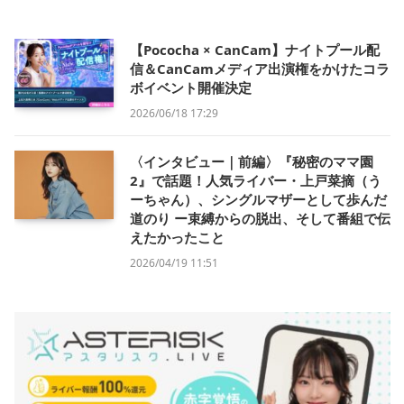
【Pococha × CanCam】ナイトプール配
信＆CanCamメディア出演権をかけたコラ
ボイベント開催決定
2026/06/18 17:29
〈インタビュー｜前編〉『秘密のママ園
2』で話題！人気ライバー・上戸菜摘（う
ーちゃん）、シングルマザーとして歩んだ
道のり ー束縛からの脱出、そして番組で伝
えたかったこと
2026/04/19 11:51