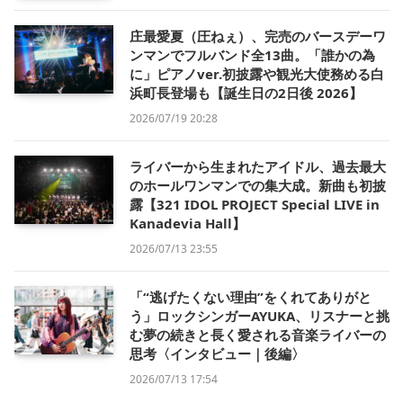
庄最愛夏（圧ねぇ）、完売のバースデーワ
ンマンでフルバンド全13曲。「誰かの為
に」ピアノver.初披露や観光大使務める白
浜町長登場も【誕生日の2日後 2026】
2026/07/19 20:28
ライバーから生まれたアイドル、過去最大
のホールワンマンでの集大成。新曲も初披
露【321 IDOL PROJECT Special LIVE in
Kanadevia Hall】
2026/07/13 23:55
「“逃げたくない理由”をくれてありがと
う」ロックシンガーAYUKA、リスナーと挑
む夢の続きと長く愛される音楽ライバーの
思考〈インタビュー｜後編〉
2026/07/13 17:54