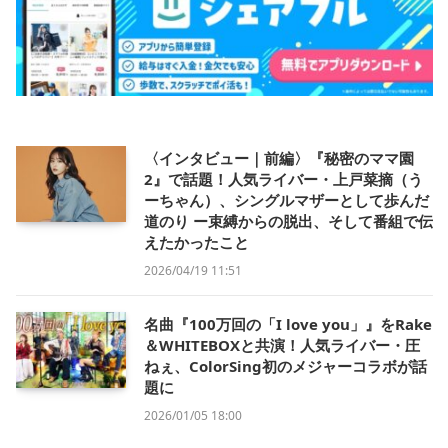
〈インタビュー｜前編〉『秘密のママ園
2』で話題！人気ライバー・上戸菜摘（う
ーちゃん）、シングルマザーとして歩んだ
道のり ー束縛からの脱出、そして番組で伝
えたかったこと
2026/04/19 11:51
名曲『100万回の「I love you」』をRake
＆WHITEBOXと共演！人気ライバー・圧
ねぇ、ColorSing初のメジャーコラボが話
題に
2026/01/05 18:00