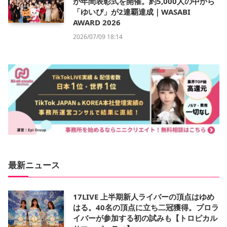
が年間表彰式を開催。約5,000人の中から
「ゆいぴ」が2連覇達成｜WASABI
AWARD 2026
2026/07/09 18:14
最新ニュース
17LIVE 上半期新人ライバーの頂点はゆめ
はる。40名の頂点に立ち二冠獲得。プロラ
イバーが参加する初の試みも【トロピカル