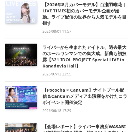
【2026年8月カバーモデル】百瀬羽唯花｜
LIVE TIMES初のカバーモデル企画が始
動。ライブ配信の世界から人気モデルを目
指す
2026/08/01 11:57
ライバーから生まれたアイドル、過去最大
のホールワンマンでの集大成。新曲も初披
露【321 IDOL PROJECT Special LIVE in
Kanadevia Hall】
2026/07/13 23:55
【Pococha × CanCam】ナイトプール配
信＆CanCamメディア出演権をかけたコラ
ボイベント開催決定
2026/06/18 17:29
【会場レポート】ライバー事務所WASABI