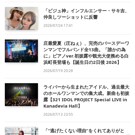
「ビジュ神」インフルエンサー・サキ吉、
仲良しツーショットに反響
2026/07/24 17:41
庄最愛夏（圧ねぇ）、完売のバースデーワ
ンマンでフルバンド全13曲。「誰かの為
に」ピアノver.初披露や観光大使務める白
浜町長登場も【誕生日の2日後 2026】
2026/07/19 20:28
ライバーから生まれたアイドル、過去最大
のホールワンマンでの集大成。新曲も初披
露【321 IDOL PROJECT Special LIVE in
Kanadevia Hall】
2026/07/13 23:55
「“逃げたくない理由”をくれてありがと