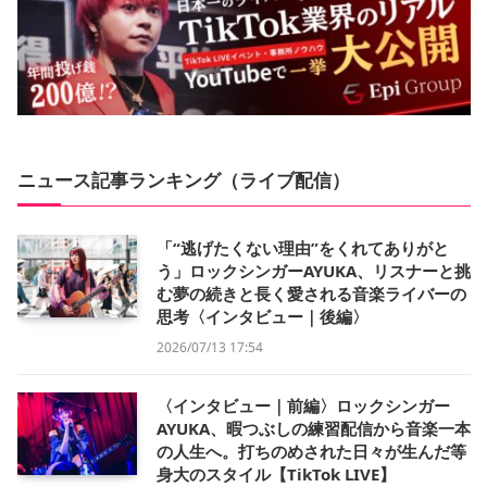
ニュース記事ランキング（ライブ配信）
「“逃げたくない理由”をくれてありがと
う」ロックシンガーAYUKA、リスナーと挑
む夢の続きと長く愛される音楽ライバーの
思考〈インタビュー｜後編〉
2026/07/13 17:54
〈インタビュー｜前編〉ロックシンガー
AYUKA、暇つぶしの練習配信から音楽一本
の人生へ。打ちのめされた日々が生んだ等
身大のスタイル【TikTok LIVE】