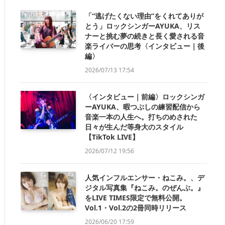
「“逃げたくない理由”をくれてありが
とう」ロックシンガーAYUKA、リス
ナーと挑む夢の続きと長く愛される音
楽ライバーの思考〈インタビュー｜後
編〉
2026/07/13 17:54
〈インタビュー｜前編〉ロックシンガ
ーAYUKA、暇つぶしの練習配信から
音楽一本の人生へ。打ちのめされた
日々が生んだ等身大のスタイル
【TikTok LIVE】
2026/07/12 19:56
人気インフルエンサー・ねこみ。、デ
ジタル写真集『ねこみ。のぜんぶ。』
をLIVE TIMES限定で無料公開。
Vol.1・Vol.2の2冊同時リリース
2026/06/20 17:59