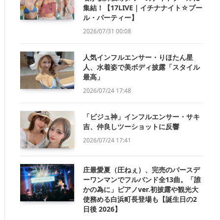
集結！【17LIVE｜イチナナイト☆プー
ル・パーティー】
2026/07/31 00:08
人気インフルエンサー・りほたん星
人、水着姿で美ボディ披露「スタイル
最高」
2026/07/24 17:48
「ビジュ神」インフルエンサー・サキ
吉、仲良しツーショットに反響
2026/07/24 17:41
庄最愛夏（圧ねぇ）、完売のバースデ
ーワンマンでフルバンド全13曲。「誰
かの為に」ピアノver.初披露や観光大
使務める白浜町長登場も【誕生日の2
日後 2026】