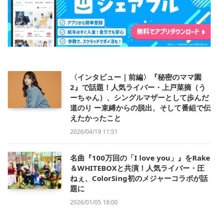
〈インタビュー｜前編〉『秘密のママ園
2』で話題！人気ライバー・上戸菜摘（う
ーちゃん）、シングルマザーとして歩んだ
道のり ー束縛からの脱出、そして番組で伝
えたかったこと
2026/04/19 11:51
名曲『100万回の「I love you」』をRake
＆WHITEBOXと共演！人気ライバー・圧
ねぇ、ColorSing初のメジャーコラボが話
題に
2026/01/05 18:00