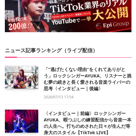
ニュース記事ランキング（ライブ配信）
「“逃げたくない理由”をくれてありがと
う」ロックシンガーAYUKA、リスナーと挑
む夢の続きと長く愛される音楽ライバーの
思考〈インタビュー｜後編〉
2026/07/13 17:54
〈インタビュー｜前編〉ロックシンガー
AYUKA、暇つぶしの練習配信から音楽一本
の人生へ。打ちのめされた日々が生んだ等
身大のスタイル【TikTok LIVE】