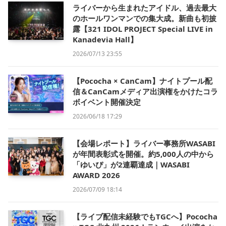
ライバーから生まれたアイドル、過去最大
のホールワンマンでの集大成。新曲も初披
露【321 IDOL PROJECT Special LIVE in
Kanadevia Hall】
2026/07/13 23:55
【Pococha × CanCam】ナイトプール配
信＆CanCamメディア出演権をかけたコラ
ボイベント開催決定
2026/06/18 17:29
【会場レポート】ライバー事務所WASABI
が年間表彰式を開催。約5,000人の中から
「ゆいぴ」が2連覇達成｜WASABI
AWARD 2026
2026/07/09 18:14
【ライブ配信未経験でもTGCへ】Pococha