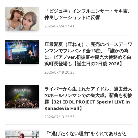
「ビジュ神」インフルエンサー・サキ吉、
仲良しツーショットに反響
2026/07/24 17:41
庄最愛夏（圧ねぇ）、完売のバースデーワ
ンマンでフルバンド全13曲。「誰かの為
に」ピアノver.初披露や観光大使務める白
浜町長登場も【誕生日の2日後 2026】
2026/07/19 20:28
ライバーから生まれたアイドル、過去最大
のホールワンマンでの集大成。新曲も初披
露【321 IDOL PROJECT Special LIVE in
Kanadevia Hall】
2026/07/13 23:55
「“逃げたくない理由”をくれてありがと