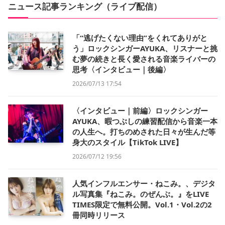
ニュース記事ランキング（ライブ配信）
「“逃げたくない理由”をくれてありがと
う」ロックシンガーAYUKA、リスナーと挑
む夢の続きと長く愛される音楽ライバーの
思考〈インタビュー｜後編〉
2026/07/13 17:54
〈インタビュー｜前編〉ロックシンガー
AYUKA、暇つぶしの練習配信から音楽一本
の人生へ。打ちのめされた日々が生んだ等
身大のスタイル【TikTok LIVE】
2026/07/12 19:56
人気インフルエンサー・ねこみ。、デジタ
ル写真集『ねこみ。のぜんぶ。』をLIVE
TIMES限定で無料公開。Vol.1・Vol.2の2
冊同時リリース