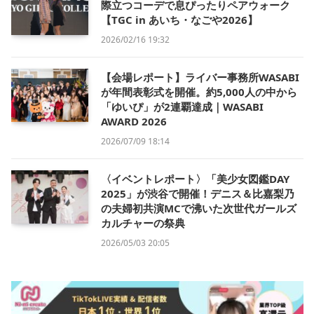
際立つコーデで息ぴったりペアウォーク
【TGC in あいち・なごや2026】
2026/02/16 19:32
【会場レポート】ライバー事務所WASABI
が年間表彰式を開催。約5,000人の中から
「ゆいぴ」が2連覇達成｜WASABI
AWARD 2026
2026/07/09 18:14
〈イベントレポート〉「美少女図鑑DAY
2025」が渋谷で開催！デニス＆比嘉梨乃
の夫婦初共演MCで沸いた次世代ガールズ
カルチャーの祭典
2026/05/03 20:05