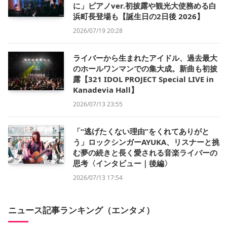
に」ピアノver.初披露や観光大使務める白
浜町長登場も【誕生日の2日後 2026】
2026/07/19 20:28
ライバーから生まれたアイドル、過去最大
のホールワンマンでの集大成。新曲も初披
露【321 IDOL PROJECT Special LIVE in
Kanadevia Hall】
2026/07/13 23:55
「“逃げたくない理由”をくれてありがと
う」ロックシンガーAYUKA、リスナーと挑
む夢の続きと長く愛される音楽ライバーの
思考〈インタビュー｜後編〉
2026/07/13 17:54
ニュース記事ランキング（エンタメ）