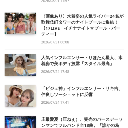
2026/08/01 11:57
〈画像あり〉水着姿の人気ライバー24名が
歌舞伎町タワーのナイトプールに集結！
【17LIVE｜イチナナイト☆プール・パー
ティー】
2026/07/31 00:08
人気インフルエンサー・りほたん星人、水
着姿で美ボディ披露「スタイル最高」
2026/07/24 17:48
「ビジュ神」インフルエンサー・サキ吉、
仲良しツーショットに反響
2026/07/24 17:41
庄最愛夏（圧ねぇ）、完売のバースデーワ
ンマンでフルバンド全13曲。「誰かの為