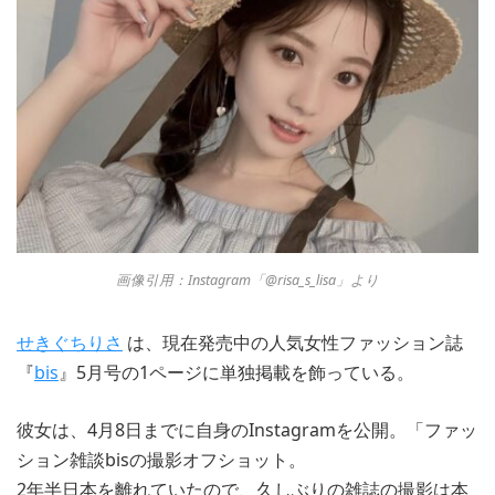
画像引用：Instagram「@risa_s_lisa」より
せきぐちりさ
は、現在発売中の人気女性ファッション誌
『
bis
』5月号の1ページに単独掲載を飾っている。
彼女は、4月8日までに自身のInstagramを公開。「ファッ
ション雑談bisの撮影オフショット。
2年半日本を離れていたので、久しぶりの雑誌の撮影は本