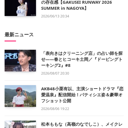
の存在感【GAKUSEI RUNWAY 2026
SUMMER in NAGOYA】
2026/06/13 20:34
最新ニュース
「表向きはクリーニング店」の占い師を探
せ——春とヒコーキ土岡／『ドーピングト
ーキング2』#8
2026/08/07 20:30
AKB48小栗有以、主演ショートドラマ『恋
愛温泉』配信開始！パティシエ姿＆豪華オ
フショット公開
2026/08/06 19:22
松本ももな（高嶺のなでしこ）、メイクレ