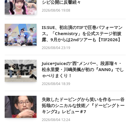
シピ公開に反響続々
2026/08/06 19:08
IS:SUE、初出演のTIFで圧巻パフォーマン
ス。「Chemistry」を公式ステージ初披
露、9月からは2ndツアーも【TIF2026】
2026/08/04 23:19
Juice=Juiceの“西”メンバー、段原瑠々・
松永里愛・川嶋美楓が初の『ANN0』でし
ゃべりまくり！
2026/08/04 18:39
失敗したドーピングから笑いを作る——谷
拓哉のシニカルな技術／『ドーピングトー
キング2』レビュー＃7
2026/08/04 12:24