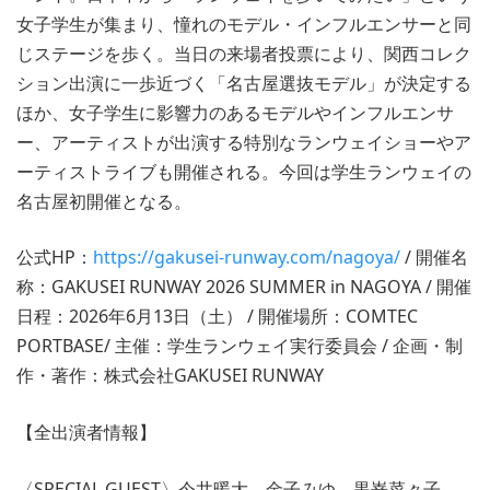
女子学生が集まり、憧れのモデル・インフルエンサーと同
じステージを歩く。当日の来場者投票により、関西コレク
ション出演に一歩近づく「名古屋選抜モデル」が決定する
ほか、女子学生に影響力のあるモデルやインフルエンサ
ー、アーティストが出演する特別なランウェイショーやア
ーティストライブも開催される。今回は学生ランウェイの
名古屋初開催となる。
公式HP：
https://gakusei-runway.com/nagoya/
/ 開催名
称：GAKUSEI RUNWAY 2026 SUMMER in NAGOYA / 開催
日程：2026年6月13日（土） / 開催場所：COMTEC
PORTBASE/ 主催：学生ランウェイ実行委員会 / 企画・制
作・著作：株式会社GAKUSEI RUNWAY
【全出演者情報】
〈SPECIAL GUEST〉今井暖大、金子みゆ、黒嵜菜々子、