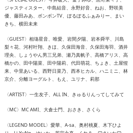
ジャスティスター、中島結音、永野好音、ねお、野咲美
優、藤田みあ、ボンボンTV、ぽるぽるふぁみりー、まい
きち、横田未来
〈GUEST〉相塲星音、唯愛、岩間夕陽、岩本舜平、川島
梨々花、河村叶翔、きほ、久保田海音、久保田海羽、酒井
理央、しょうやん男三兄弟、瀬乃真帆子、高橋アリス、高
橋かの、田中陽菜、田中陽莉、代田萌花、ちょき、土屋惺
来、中里あいる、西野日菜乃、西本ヒカル、ハニミニ、林
京介、分離ヨーグルト、もえ、ユリナ、莉那
〈ARTIST〉一生友子、ALL IN、きゅるりんってしてみて
〈MC〉MC AMI、大倉士門、おさき、さくら
〈LEGEND MODEL〉愛華、A-sa、奥村桃夏、木下ひよ