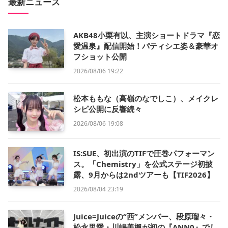
最新ニュース
AKB48小栗有以、主演ショートドラマ『恋
愛温泉』配信開始！パティシエ姿＆豪華オ
フショット公開
2026/08/06 19:22
松本ももな（高嶺のなでしこ）、メイクレ
シピ公開に反響続々
2026/08/06 19:08
IS:SUE、初出演のTIFで圧巻パフォーマン
ス。「Chemistry」を公式ステージ初披
露、9月からは2ndツアーも【TIF2026】
2026/08/04 23:19
Juice=Juiceの“西”メンバー、段原瑠々・
松永里愛・川嶋美楓が初の『ANN0』でし