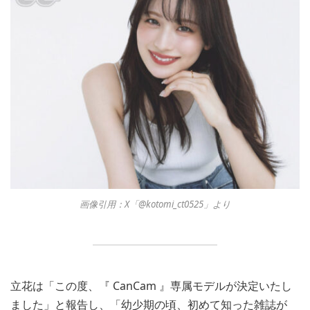
画像引用：X「@kotomi_ct0525」より
立花は「この度、『 CanCam 』専属モデルが決定いたし
ました」と報告し、「幼少期の頃、初めて知った雑誌が