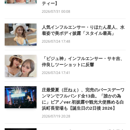
ティー】
2026/07/31 00:08
人気インフルエンサー・りほたん星人、水
着姿で美ボディ披露「スタイル最高」
2026/07/24 17:48
「ビジュ神」インフルエンサー・サキ吉、
仲良しツーショットに反響
2026/07/24 17:41
庄最愛夏（圧ねぇ）、完売のバースデーワ
ンマンでフルバンド全13曲。「誰かの為
に」ピアノver.初披露や観光大使務める白
浜町長登場も【誕生日の2日後 2026】
2026/07/19 20:28