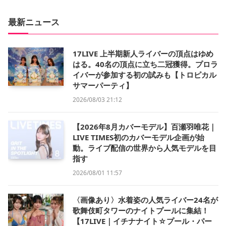
最新ニュース
17LIVE 上半期新人ライバーの頂点はゆめ
はる。40名の頂点に立ち二冠獲得。プロラ
イバーが参加する初の試みも【トロピカル
サマーパーティ】
2026/08/03 21:12
【2026年8月カバーモデル】百瀬羽唯花｜
LIVE TIMES初のカバーモデル企画が始
動。ライブ配信の世界から人気モデルを目
指す
2026/08/01 11:57
〈画像あり〉水着姿の人気ライバー24名が
歌舞伎町タワーのナイトプールに集結！
【17LIVE｜イチナナイト☆プール・パー