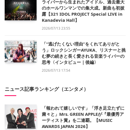
ライバーから生まれたアイドル、過去最大
のホールワンマンでの集大成。新曲も初披
露【321 IDOL PROJECT Special LIVE in
Kanadevia Hall】
2026/07/13 23:55
「“逃げたくない理由”をくれてありがと
う」ロックシンガーAYUKA、リスナーと挑
む夢の続きと長く愛される音楽ライバーの
思考〈インタビュー｜後編〉
2026/07/13 17:54
ニュース記事ランキング（エンタメ）
「報われて嬉しいです」「浮き足立たずに
粛々と」Mrs. GREEN APPLEが『最優秀ア
ーティスト賞』を二連覇。【MUSIC
AWARDS JAPAN 2026】