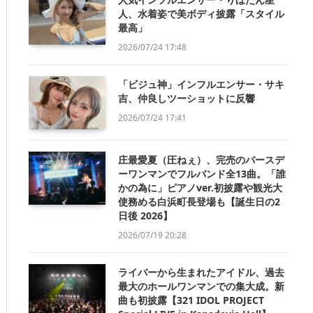
人、水着姿で美ボディ披露「スタイル
最高」
2026/07/24 17:48
「ビジュ神」インフルエンサー・サキ
吉、仲良しツーショットに反響
2026/07/24 17:41
庄最愛夏（圧ねぇ）、完売のバースデ
ーワンマンでフルバンド全13曲。「誰
かの為に」ピアノver.初披露や観光大
使務める白浜町長登場も【誕生日の2
日後 2026】
2026/07/19 20:28
ライバーから生まれたアイドル、過去
最大のホールワンマンでの集大成。新
曲も初披露【321 IDOL PROJECT