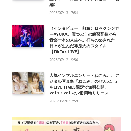
編〉
2026/07/13 17:54
〈インタビュー｜前編〉ロックシンガ
ーAYUKA、暇つぶしの練習配信から
音楽一本の人生へ。打ちのめされた
日々が生んだ等身大のスタイル
【TikTok LIVE】
2026/07/12 19:56
人気インフルエンサー・ねこみ。、デ
ジタル写真集『ねこみ。のぜんぶ。』
をLIVE TIMES限定で無料公開。
Vol.1・Vol.2の2冊同時リリース
2026/06/20 17:59