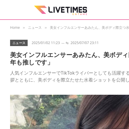
Home
ニュース
美女インフルエンサーあみたん、美ボディ際立つ
»
»
2025/01/02 11:23
⇆
2025/07/07 23:11
ニュース
美女インフルエンサーあみたん、美ボディ
年も推しです」
人気インフルエンサーでTikTokライバーとしても活躍する
拶とともに、美ボディを際立たせた水着ショットを公開