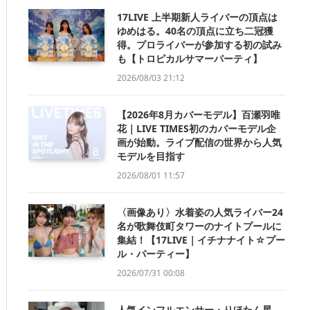
17LIVE 上半期新人ライバーの頂点は
ゆめはる。40名の頂点に立ち二冠獲
得。プロライバーが参加する初の試み
も【トロピカルサマーパーティ】
2026/08/03 21:12
【2026年8月カバーモデル】百瀬羽唯
花｜LIVE TIMES初のカバーモデル企
画が始動。ライブ配信の世界から人気
モデルを目指す
2026/08/01 11:57
〈画像あり〉水着姿の人気ライバー24
名が歌舞伎町タワーのナイトプールに
集結！【17LIVE｜イチナナイト☆プー
ル・パーティー】
2026/07/31 00:08
人気インフルエンサー・りほたん星