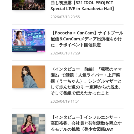
曲も初披露【321 IDOL PROJECT
Special LIVE in Kanadevia Hall】
2026/07/13 23:55
【Pococha × CanCam】ナイトプール
配信＆CanCamメディア出演権をかけ
たコラボイベント開催決定
2026/06/18 17:29
〈インタビュー｜前編〉『秘密のママ
園2』で話題！人気ライバー・上戸菜
摘（うーちゃん）、シングルマザーと
して歩んだ道のり ー束縛からの脱出、
そして番組で伝えたかったこと
2026/04/19 11:51
【インタビュー】インフルエンサー・
高田裕香、会社員と芸能活動を両立す
るモデルの挑戦〈美少女図鑑DAY