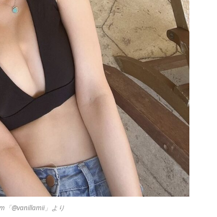
m「@vanillamii」より