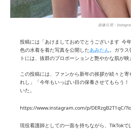
画像引用：Instagra
投稿には「あけましておめでとうございます 今
色の水着を着た写真を公開した
あみたん
。ガラス
トには、抜群のプロポーションと艶やかな肌が映
この投稿には、ファンから新年の挨拶が続々と寄
れし」「今年もいっぱい目の保養させてもらう！
いた。
https://www.instagram.com/p/DERzgB2T1qC/?lo
現役看護師としての一面を持ちながら、TikTo