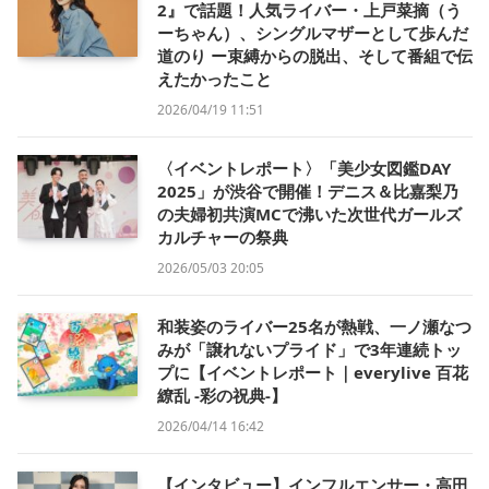
2』で話題！人気ライバー・上戸菜摘（う
ーちゃん）、シングルマザーとして歩んだ
道のり ー束縛からの脱出、そして番組で伝
えたかったこと
2026/04/19 11:51
〈イベントレポート〉「美少女図鑑DAY
2025」が渋谷で開催！デニス＆比嘉梨乃
の夫婦初共演MCで沸いた次世代ガールズ
カルチャーの祭典
2026/05/03 20:05
和装姿のライバー25名が熱戦、一ノ瀬なつ
みが「譲れないプライド」で3年連続トッ
プに【イベントレポート｜everylive 百花
繚乱 -彩の祝典-】
2026/04/14 16:42
【インタビュー】インフルエンサー・高田