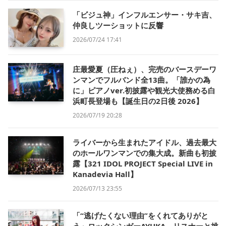
「ビジュ神」インフルエンサー・サキ吉、
仲良しツーショットに反響
2026/07/24 17:41
庄最愛夏（圧ねぇ）、完売のバースデーワ
ンマンでフルバンド全13曲。「誰かの為
に」ピアノver.初披露や観光大使務める白
浜町長登場も【誕生日の2日後 2026】
2026/07/19 20:28
ライバーから生まれたアイドル、過去最大
のホールワンマンでの集大成。新曲も初披
露【321 IDOL PROJECT Special LIVE in
Kanadevia Hall】
2026/07/13 23:55
「“逃げたくない理由”をくれてありがと
う」ロックシンガーAYUKA、リスナーと挑