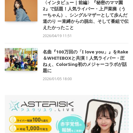
〈インタビュー｜前編〉『秘密のママ園
2』で話題！人気ライバー・上戸菜摘（う
ーちゃん）、シングルマザーとして歩んだ
道のり ー束縛からの脱出、そして番組で伝
えたかったこと
2026/04/19 11:51
名曲『100万回の「I love you」』をRake
＆WHITEBOXと共演！人気ライバー・圧
ねぇ、ColorSing初のメジャーコラボが話
題に
2026/01/05 18:00