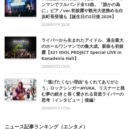
ンマンでフルバンド全13曲。「誰かの為
に」ピアノver.初披露や観光大使務める白
浜町長登場も【誕生日の2日後 2026】
2026/07/19 20:28
ライバーから生まれたアイドル、過去最大
のホールワンマンでの集大成。新曲も初披
露【321 IDOL PROJECT Special LIVE in
Kanadevia Hall】
2026/07/13 23:55
「“逃げたくない理由”をくれてありがと
う」ロックシンガーAYUKA、リスナーと挑
む夢の続きと長く愛される音楽ライバーの
思考〈インタビュー｜後編〉
2026/07/13 17:54
ニュース記事ランキング（エンタメ）