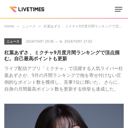
Home
ニュース
杠葉あずさ 、ミクチャ9月度月間ランキングで頂点掴む。自己最高ポイントも更新
»
»
2024/10/01 20:36
⇆
2024/10/01 21:02
ニュース
杠葉あずさ 、ミクチャ9月度月間ランキングで頂点掴
む。自己最高ポイントも更新
ライブ配信アプリ「ミクチャ」で活躍する人気ライバー杠
葉あずさが、9月の月間ランキングで他を寄せ付けない圧
倒的なポイント数を獲得し、見事1位に輝いた。 さらに、
自身の月間最高ポイント数を更新する快挙も達成した。