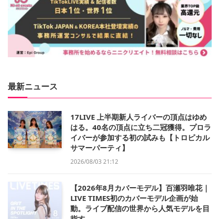
最新ニュース
17LIVE 上半期新人ライバーの頂点はゆめ
はる。40名の頂点に立ち二冠獲得。プロラ
イバーが参加する初の試みも【トロピカル
サマーパーティ】
2026/08/03 21:12
【2026年8月カバーモデル】百瀬羽唯花｜
LIVE TIMES初のカバーモデル企画が始
動。ライブ配信の世界から人気モデルを目
指す