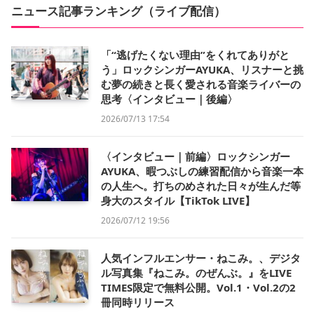
ニュース記事ランキング（ライブ配信）
「“逃げたくない理由”をくれてありがと
う」ロックシンガーAYUKA、リスナーと挑
む夢の続きと長く愛される音楽ライバーの
思考〈インタビュー｜後編〉
2026/07/13 17:54
〈インタビュー｜前編〉ロックシンガー
AYUKA、暇つぶしの練習配信から音楽一本
の人生へ。打ちのめされた日々が生んだ等
身大のスタイル【TikTok LIVE】
2026/07/12 19:56
人気インフルエンサー・ねこみ。、デジタ
ル写真集『ねこみ。のぜんぶ。』をLIVE
TIMES限定で無料公開。Vol.1・Vol.2の2
冊同時リリース