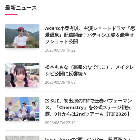
最新ニュース
AKB48小栗有以、主演ショートドラマ『恋
愛温泉』配信開始！パティシエ姿＆豪華オ
フショット公開
2026/08/06 19:22
松本ももな（高嶺のなでしこ）、メイクレ
シピ公開に反響続々
2026/08/06 19:08
IS:SUE、初出演のTIFで圧巻パフォーマン
ス。「Chemistry」を公式ステージ初披
露、9月からは2ndツアーも【TIF2026】
2026/08/04 23:19
Juice=Juiceの“西”メンバー、段原瑠々・