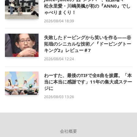
松永里愛・川嶋美楓が初の『ANN0』でし
ゃべりまくり！
2026/08/04 18:39
失敗したドーピングから笑いを作る——谷
拓哉のシニカルな技術／『ドーピングトー
キング2』レビュー＃7
2026/08/04 12:24
わーすた、最後のTIFで全8曲を披露。「本
当に本当に感謝です」11年の集大成ステー
ジに
2026/08/03 13:26
会社概要