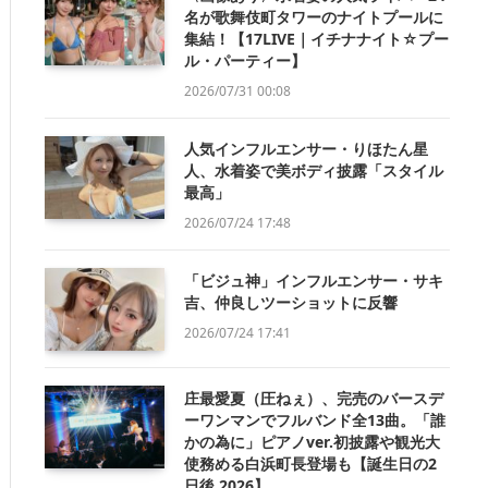
名が歌舞伎町タワーのナイトプールに
集結！【17LIVE｜イチナナイト☆プー
ル・パーティー】
2026/07/31 00:08
人気インフルエンサー・りほたん星
人、水着姿で美ボディ披露「スタイル
最高」
2026/07/24 17:48
「ビジュ神」インフルエンサー・サキ
吉、仲良しツーショットに反響
2026/07/24 17:41
庄最愛夏（圧ねぇ）、完売のバースデ
ーワンマンでフルバンド全13曲。「誰
かの為に」ピアノver.初披露や観光大
使務める白浜町長登場も【誕生日の2
日後 2026】