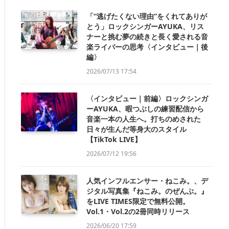
「“逃げたくない理由”をくれてありが
とう」ロックシンガーAYUKA、リス
ナーと挑む夢の続きと長く愛される音
楽ライバーの思考〈インタビュー｜後
編〉
2026/07/13 17:54
〈インタビュー｜前編〉ロックシンガ
ーAYUKA、暇つぶしの練習配信から
音楽一本の人生へ。打ちのめされた
日々が生んだ等身大のスタイル
【TikTok LIVE】
2026/07/12 19:56
人気インフルエンサー・ねこみ。、デ
ジタル写真集『ねこみ。のぜんぶ。』
をLIVE TIMES限定で無料公開。
Vol.1・Vol.2の2冊同時リリース
2026/06/20 17:59