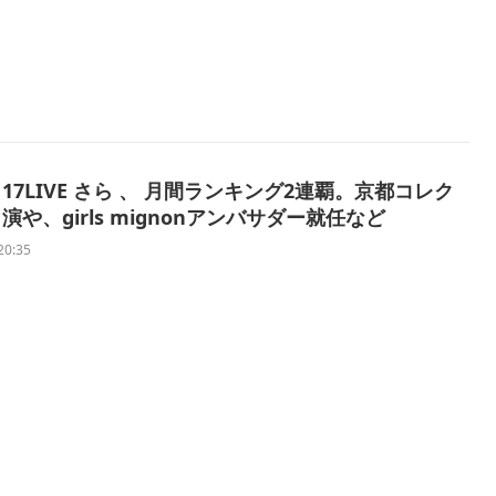
17LIVE さら 、 月間ランキング2連覇。京都コレク
演や、girls mignonアンバサダー就任など
20:35