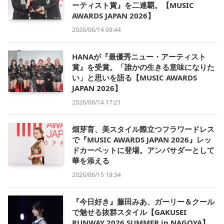
ーティスト賞』を二連覇。【MUSIC
AWARDS JAPAN 2026】
2026/06/14 09:44
HANAが『最優秀ニュー・アーティスト
賞』を受賞。「誰かの生きる意味になりた
い」と思いを語る【MUSIC AWARDS
JAPAN 2026】
2026/06/14 17:21
畑芽育、美スタイル際立つフラワードレス
で『MUSIC AWARDS JAPAN 2026』レッ
ドカーペットに登場。アンバサダーとして
華を添える
2026/06/15 18:34
『今日好き』藤田みあ、ガーリー＆クール
で魅せる抜群スタイル【GAKUSEI
RUNWAY 2026 SUMMER in NAGOYA】