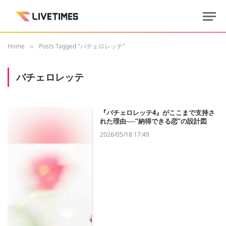
Home
Posts Tagged "バチェロレッテ"
»
バチェロレッテ
『バチェロレッテ4』がここまで支持さ
れた理由──“納得できる恋”の設計図
2026/05/18 17:49