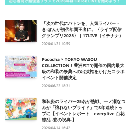
「次の世代にバトンを」人気ライバー・
き-ぽんが初代年間王者に。〈ライブ配信
グランプリ2025〉｜17LIVE（イチナナ）
2026/01/31 10:59
Pococha × TOKYO WASOU
COLLECTION！豊洲PITで開催の国内最大
級の和装の祭典への出演権をかけたコラボ
イベント開催決定
2026/06/23 18:31
和装姿のライバー25名が熱戦、一ノ瀬なつ
みが「譲れないプライド」で3年連続トッ
プに【イベントレポート｜everylive 百花
繚乱 -彩の祝典-】
2026/04/14 16:42