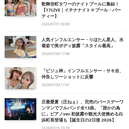
歌舞伎町タワーのナイトプールに集結！
【17LIVE｜イチナナイト☆プール・パー
ティー】
2026/07/31 00:08
人気インフルエンサー・りほたん星人、水
着姿で美ボディ披露「スタイル最高」
2026/07/24 17:48
「ビジュ神」インフルエンサー・サキ吉、
仲良しツーショットに反響
2026/07/24 17:41
庄最愛夏（圧ねぇ）、完売のバースデーワ
ンマンでフルバンド全13曲。「誰かの為
に」ピアノver.初披露や観光大使務める白
浜町長登場も【誕生日の2日後 2026】
2026/07/19 20:28