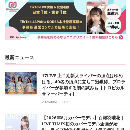
最新ニュース
17LIVE 上半期新人ライバーの頂点はゆめ
はる。40名の頂点に立ち二冠獲得。プロラ
イバーが参加する初の試みも【トロピカル
サマーパーティ】
2026/08/03 21:12
【2026年8月カバーモデル】百瀬羽唯花｜
LIVE TIMES初のカバーモデル企画が始
動。ライブ配信の世界から人気モデルを目