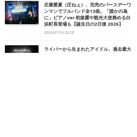
庄最愛夏（圧ねぇ）、完売のバースデーワ
ンマンでフルバンド全13曲。「誰かの為
に」ピアノver.初披露や観光大使務める白
浜町長登場も【誕生日の2日後 2026】
2026/07/19 20:28
ライバーから生まれたアイドル、過去最大
のホールワンマンでの集大成。新曲も初披
露【321 IDOL PROJECT Special LIVE in
Kanadevia Hall】
2026/07/13 23:55
「“逃げたくない理由”をくれてありがと
う」ロックシンガーAYUKA、リスナーと挑
む夢の続きと長く愛される音楽ライバーの
思考〈インタビュー｜後編〉
2026/07/13 17:54