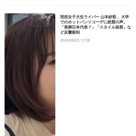
現役女子大生ライバー 山本紗彩 、大学
でのホットパンツコーデに絶賛の声。
「美脚日本代表？」「スタイル抜群」な
ど反響殺到
2024/08/25 17:38