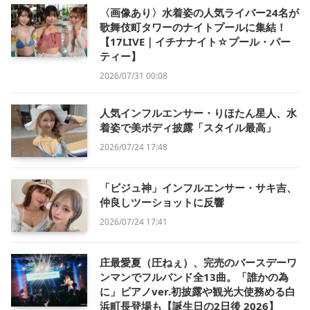
〈画像あり〉水着姿の人気ライバー24名が
歌舞伎町タワーのナイトプールに集結！
【17LIVE｜イチナナイト☆プール・パー
ティー】
2026/07/31 00:08
人気インフルエンサー・りほたん星人、水
着姿で美ボディ披露「スタイル最高」
2026/07/24 17:48
「ビジュ神」インフルエンサー・サキ吉、
仲良しツーショットに反響
2026/07/24 17:41
庄最愛夏（圧ねぇ）、完売のバースデーワ
ンマンでフルバンド全13曲。「誰かの為
に」ピアノver.初披露や観光大使務める白
浜町長登場も【誕生日の2日後 2026】