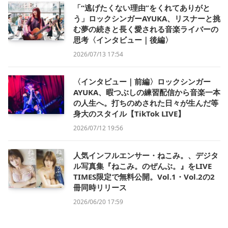
「“逃げたくない理由”をくれてありがと
う」ロックシンガーAYUKA、リスナーと挑
む夢の続きと長く愛される音楽ライバーの
思考〈インタビュー｜後編〉
2026/07/13 17:54
〈インタビュー｜前編〉ロックシンガー
AYUKA、暇つぶしの練習配信から音楽一本
の人生へ。打ちのめされた日々が生んだ等
身大のスタイル【TikTok LIVE】
2026/07/12 19:56
人気インフルエンサー・ねこみ。、デジタ
ル写真集『ねこみ。のぜんぶ。』をLIVE
TIMES限定で無料公開。Vol.1・Vol.2の2
冊同時リリース
2026/06/20 17:59