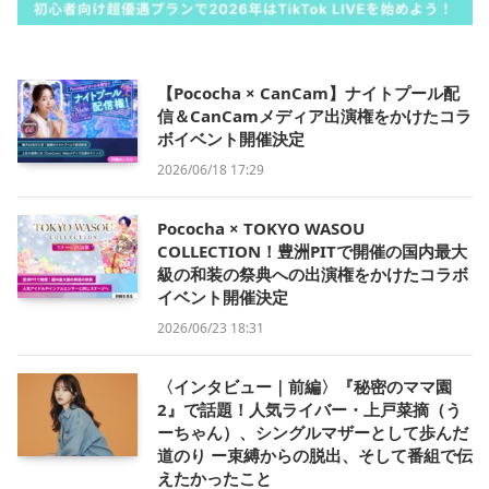
【Pococha × CanCam】ナイトプール配
信＆CanCamメディア出演権をかけたコラ
ボイベント開催決定
2026/06/18 17:29
Pococha × TOKYO WASOU
COLLECTION！豊洲PITで開催の国内最大
級の和装の祭典への出演権をかけたコラボ
イベント開催決定
2026/06/23 18:31
〈インタビュー｜前編〉『秘密のママ園
2』で話題！人気ライバー・上戸菜摘（う
ーちゃん）、シングルマザーとして歩んだ
道のり ー束縛からの脱出、そして番組で伝
えたかったこと