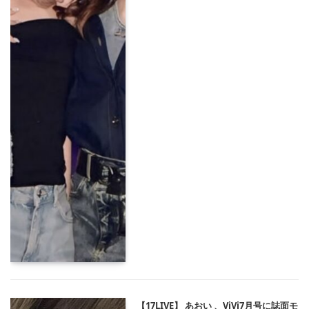
【17LIVE】 あおい 、ViVi7月号に誌面モ