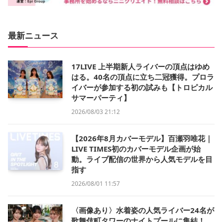
最新ニュース
17LIVE 上半期新人ライバーの頂点はゆめ
はる。40名の頂点に立ち二冠獲得。プロラ
イバーが参加する初の試みも【トロピカル
サマーパーティ】
2026/08/03 21:12
【2026年8月カバーモデル】百瀬羽唯花｜
LIVE TIMES初のカバーモデル企画が始
動。ライブ配信の世界から人気モデルを目
指す
2026/08/01 11:57
〈画像あり〉水着姿の人気ライバー24名が
歌舞伎町タワーのナイトプールに集結！