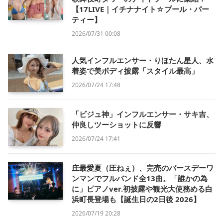
【17LIVE｜イチナナイト☆プール・パー
ティー】
2026/07/31 00:08
人気インフルエンサー・りほたん星人、水
着姿で美ボディ披露「スタイル最高」
2026/07/24 17:48
「ビジュ神」インフルエンサー・サキ吉、
仲良しツーショットに反響
2026/07/24 17:41
庄最愛夏（圧ねぇ）、完売のバースデーワ
ンマンでフルバンド全13曲。「誰かの為
に」ピアノver.初披露や観光大使務める白
浜町長登場も【誕生日の2日後 2026】
2026/07/19 20:28