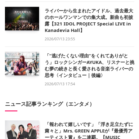
ライバーから生まれたアイドル、過去最大
のホールワンマンでの集大成。新曲も初披
露【321 IDOL PROJECT Special LIVE in
Kanadevia Hall】
2026/07/13 23:55
「“逃げたくない理由”をくれてありがと
う」ロックシンガーAYUKA、リスナーと挑
む夢の続きと長く愛される音楽ライバーの
思考〈インタビュー｜後編〉
2026/07/13 17:54
ニュース記事ランキング（エンタメ）
「報われて嬉しいです」「浮き足立たずに
粛々と」Mrs. GREEN APPLEが『最優秀ア
ーティスト賞』を二連覇。【MUSIC