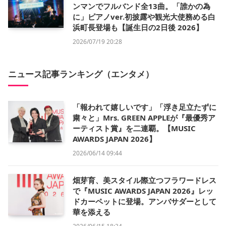
ンマンでフルバンド全13曲。「誰かの為
に」ピアノver.初披露や観光大使務める白
浜町長登場も【誕生日の2日後 2026】
2026/07/19 20:28
ニュース記事ランキング（エンタメ）
「報われて嬉しいです」「浮き足立たずに
粛々と」Mrs. GREEN APPLEが『最優秀ア
ーティスト賞』を二連覇。【MUSIC
AWARDS JAPAN 2026】
2026/06/14 09:44
畑芽育、美スタイル際立つフラワードレス
で『MUSIC AWARDS JAPAN 2026』レッ
ドカーペットに登場。アンバサダーとして
華を添える