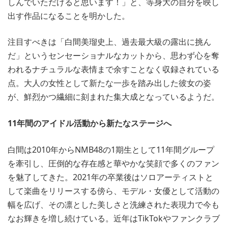
しんでいただけると思います！」と、等身大の自分を映し
出す作品になることを明かした。
注目すべきは「白間美瑠史上、過去最大級の露出に挑ん
だ」というセンセーショナルなカットから、思わず心を奪
われるナチュラルな表情まで余すことなく収録されている
点。大人の女性として新たな一歩を踏み出した彼女の姿
が、鮮烈かつ繊細に刻まれた集大成となっているようだ。
11年間のアイドル活動から新たなステージへ
白間は2010年からNMB48の1期生として11年間グループ
を牽引し、圧倒的な存在感と華やかな笑顔で多くのファン
を魅了してきた。2021年の卒業後はソロアーティストと
して楽曲をリリースする傍ら、モデル・女優として活動の
幅を広げ、その凛とした美しさと洗練された表現力で今も
なお輝きを増し続けている。近年はTikTokやファンクラブ