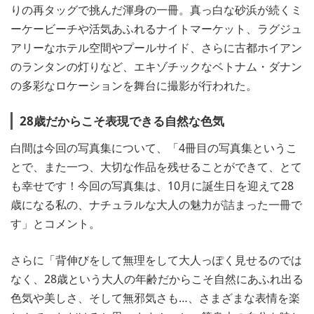
りの再タッグで挑んだ渾身の一冊。真っ白な砂浜が続くミ
ーケービーチや活気あふれるナイトマーケット、ラグジュ
アリーなホテル空間やプールサイド、さらに古都ホイアン
のランタンの灯りなど、エキゾチックなベトナム・ダナン
の多彩なロケーションを舞台に撮影が行われた。
28歳だからこそ表現できる自然な色気
白間は今回の写真集について、「4冊目の写真集というこ
とで、また一つ、大切な作品を残せることができて、とて
も幸せです！今回の写真集は、10月に誕生日を迎えて28
歳になる私の、ナチュラルな大人の魅力が詰まった一冊で
す」とコメント。
さらに「背伸びをして無理をして大人っぽく見せるのでは
なく、28歳という大人の年齢だからこそ自然にあふれ出る
色気や美しさ、そして無邪気さも…、さまざまな表情を楽