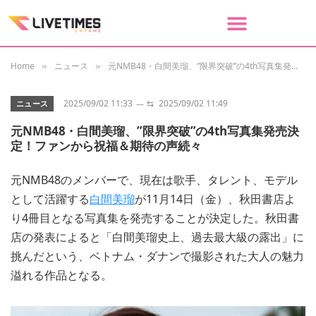
Home
ニュース
元NMB48・白間美瑠、”限界突破”の4th写真集発売決定！ファンから祝福＆期待の声続々
»
»
2025/09/02 11:33
⇆
2025/09/02 11:49
ニュース
元NMB48・白間美瑠、”限界突破”の4th写真集発売決
定！ファンから祝福＆期待の声続々
元NMB48のメンバーで、現在は歌手、タレント、モデル
として活躍する
白間美瑠
が11月14日（金）、秋田書店よ
り4冊目となる写真集を発売することが決定した。秋田書
店の発表によると「白間美瑠史上、過去最大級の露出」に
挑んだという、ベトナム・ダナンで撮影された大人の魅力
溢れる作品となる。