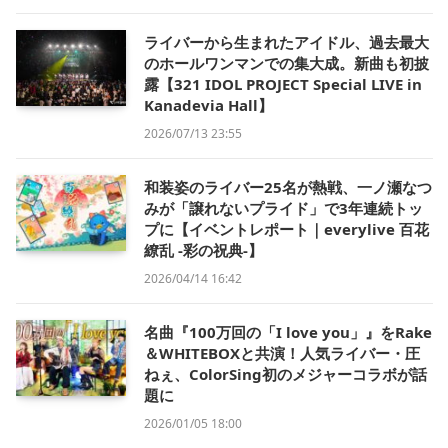
ライバーから生まれたアイドル、過去最大
のホールワンマンでの集大成。新曲も初披
露【321 IDOL PROJECT Special LIVE in
Kanadevia Hall】
2026/07/13 23:55
和装姿のライバー25名が熱戦、一ノ瀬なつ
みが「譲れないプライド」で3年連続トッ
プに【イベントレポート｜everylive 百花
繚乱 -彩の祝典-】
2026/04/14 16:42
名曲『100万回の「I love you」』をRake
＆WHITEBOXと共演！人気ライバー・圧
ねぇ、ColorSing初のメジャーコラボが話
題に
2026/01/05 18:00