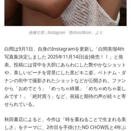
画像引用：Instagram「@shiro36run」より
白間は9月1日、自身のInstagramを更新し「白間美瑠4th
写真集決定しました 2025年11月14日(金)発売！！」と発
表。投稿には背中を大胆にあらわにした艶やかなショット
や、美しいビーチを背景にした黒ビキニ姿、ベトナム・ダ
ナンの街中で撮影されたショットなどが公開され、ファン
から「おめでとう」「めっちゃ綺麗」「めちゃめちゃ楽し
みです！」「絶対買う」など、祝福と期待の声が続々と寄
せられている。
秋田書店によると、今作は「時を重ねることで生まれる美
しさ」をテーマに、2作目を手掛けたND CHOW氏と4年ぶ