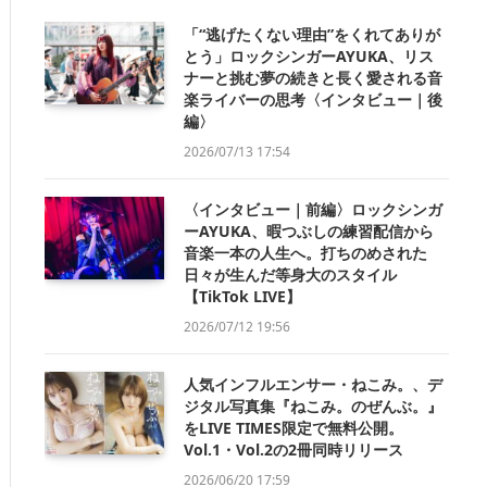
「“逃げたくない理由”をくれてありが
とう」ロックシンガーAYUKA、リス
ナーと挑む夢の続きと長く愛される音
楽ライバーの思考〈インタビュー｜後
編〉
2026/07/13 17:54
〈インタビュー｜前編〉ロックシンガ
ーAYUKA、暇つぶしの練習配信から
音楽一本の人生へ。打ちのめされた
日々が生んだ等身大のスタイル
【TikTok LIVE】
2026/07/12 19:56
人気インフルエンサー・ねこみ。、デ
ジタル写真集『ねこみ。のぜんぶ。』
をLIVE TIMES限定で無料公開。
Vol.1・Vol.2の2冊同時リリース
2026/06/20 17:59