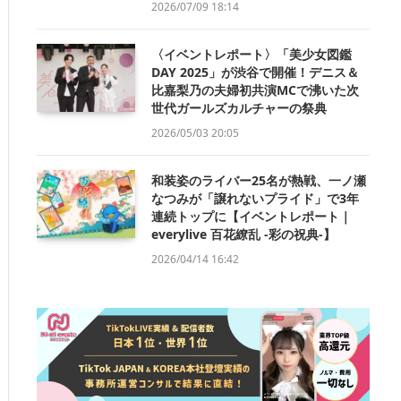
2026/07/09 18:14
〈イベントレポート〉「美少女図鑑
DAY 2025」が渋谷で開催！デニス＆
比嘉梨乃の夫婦初共演MCで沸いた次
世代ガールズカルチャーの祭典
2026/05/03 20:05
和装姿のライバー25名が熱戦、一ノ瀬
なつみが「譲れないプライド」で3年
連続トップに【イベントレポート｜
everylive 百花繚乱 -彩の祝典-】
2026/04/14 16:42