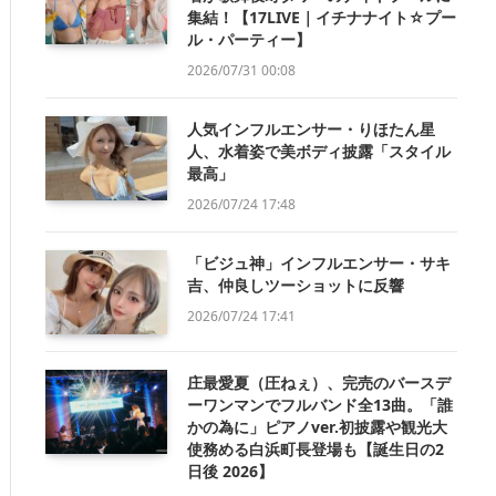
集結！【17LIVE｜イチナナイト☆プー
ル・パーティー】
2026/07/31 00:08
人気インフルエンサー・りほたん星
人、水着姿で美ボディ披露「スタイル
最高」
2026/07/24 17:48
「ビジュ神」インフルエンサー・サキ
吉、仲良しツーショットに反響
2026/07/24 17:41
庄最愛夏（圧ねぇ）、完売のバースデ
ーワンマンでフルバンド全13曲。「誰
かの為に」ピアノver.初披露や観光大
使務める白浜町長登場も【誕生日の2
日後 2026】