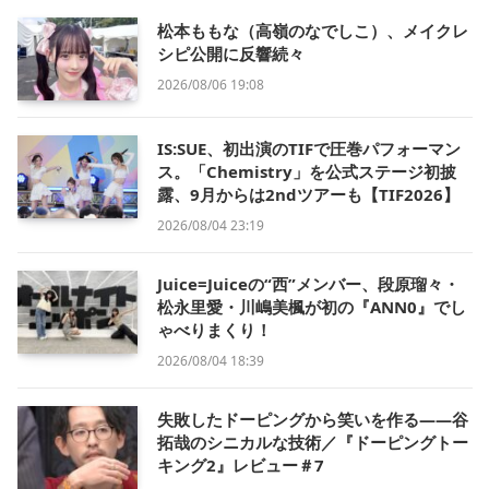
松本ももな（高嶺のなでしこ）、メイクレ
シピ公開に反響続々
2026/08/06 19:08
IS:SUE、初出演のTIFで圧巻パフォーマン
ス。「Chemistry」を公式ステージ初披
露、9月からは2ndツアーも【TIF2026】
2026/08/04 23:19
Juice=Juiceの“西”メンバー、段原瑠々・
松永里愛・川嶋美楓が初の『ANN0』でし
ゃべりまくり！
2026/08/04 18:39
失敗したドーピングから笑いを作る——谷
拓哉のシニカルな技術／『ドーピングトー
キング2』レビュー＃7