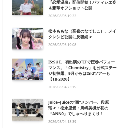
『恋愛温泉』配信開始！パティシエ姿
＆豪華オフショット公開
2026/08/06 19:22
松本ももな（高嶺のなでしこ）、メイ
クレシピ公開に反響続々
2026/08/06 19:08
IS:SUE、初出演のTIFで圧巻パフォー
マンス。「Chemistry」を公式ステー
ジ初披露、9月からは2ndツアーも
【TIF2026】
2026/08/04 23:19
Juice=Juiceの“西”メンバー、段原
瑠々・松永里愛・川嶋美楓が初の
『ANN0』でしゃべりまくり！
2026/08/04 18:39