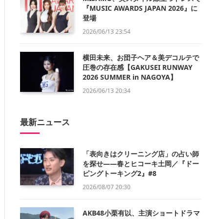
『MUSIC AWARDS JAPAN 2026』に
登場
2026/06/13 23:54
横田未来、お団子ヘア＆美デコルテで
圧巻の存在感【GAKUSEI RUNWAY
2026 SUMMER in NAGOYA】
2026/06/13 20:34
最新ニュース
「表向きはクリーニング店」の占い師
を探せ——春とヒコーキ土岡／『ドー
ピングトーキング2』#8
2026/08/07 20:30
AKB48小栗有以、主演ショートドラマ