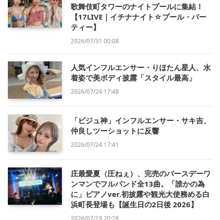
歌舞伎町タワーのナイトプールに集結！
【17LIVE｜イチナナイト☆プール・パー
ティー】
2026/07/31 00:08
人気インフルエンサー・りほたん星人、水
着姿で美ボディ披露「スタイル最高」
2026/07/24 17:48
「ビジュ神」インフルエンサー・サキ吉、
仲良しツーショットに反響
2026/07/24 17:41
庄最愛夏（圧ねぇ）、完売のバースデーワ
ンマンでフルバンド全13曲。「誰かの為
に」ピアノver.初披露や観光大使務める白
浜町長登場も【誕生日の2日後 2026】
2026/07/19 20:28