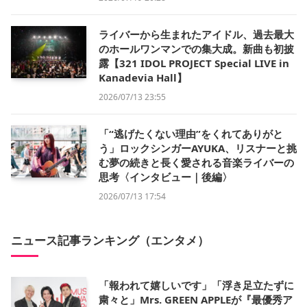
ライバーから生まれたアイドル、過去最大
のホールワンマンでの集大成。新曲も初披
露【321 IDOL PROJECT Special LIVE in
Kanadevia Hall】
2026/07/13 23:55
「“逃げたくない理由”をくれてありがと
う」ロックシンガーAYUKA、リスナーと挑
む夢の続きと長く愛される音楽ライバーの
思考〈インタビュー｜後編〉
2026/07/13 17:54
ニュース記事ランキング（エンタメ）
「報われて嬉しいです」「浮き足立たずに
粛々と」Mrs. GREEN APPLEが『最優秀ア