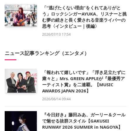
「“逃げたくない理由”をくれてありがと
う」ロックシンガーAYUKA、リスナーと挑
む夢の続きと長く愛される音楽ライバーの
思考〈インタビュー｜後編〉
2026/07/13 17:54
ニュース記事ランキング（エンタメ）
「報われて嬉しいです」「浮き足立たずに
粛々と」Mrs. GREEN APPLEが『最優秀ア
ーティスト賞』を二連覇。【MUSIC
AWARDS JAPAN 2026】
2026/06/14 09:44
『今日好き』藤田みあ、ガーリー＆クール
で魅せる抜群スタイル【GAKUSEI
RUNWAY 2026 SUMMER in NAGOYA】