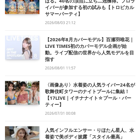
はる。40名の頂点に立ち二冠獲得。プロラ
イバーが参加する初の試みも【トロピカル
サマーパーティ】
2026/08/03 21:12
【2026年8月カバーモデル】百瀬羽唯花｜
LIVE TIMES初のカバーモデル企画が始
動。ライブ配信の世界から人気モデルを目
指す
2026/08/01 11:57
〈画像あり〉水着姿の人気ライバー24名が
歌舞伎町タワーのナイトプールに集結！
【17LIVE｜イチナナイト☆プール・パー
ティー】
2026/07/31 00:08
人気インフルエンサー・りほたん星人、水
着姿で美ボディ披露「スタイル最高」