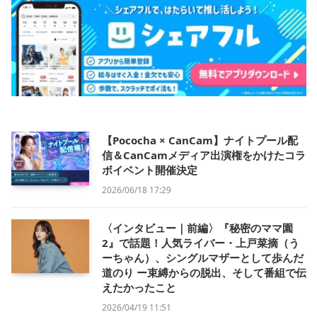
【Pococha × CanCam】ナイトプール配
信＆CanCamメディア出演権をかけたコラ
ボイベント開催決定
2026/06/18 17:29
〈インタビュー｜前編〉『秘密のママ園
2』で話題！人気ライバー・上戸菜摘（う
ーちゃん）、シングルマザーとして歩んだ
道のり ー束縛からの脱出、そして番組で伝
えたかったこと
2026/04/19 11:51