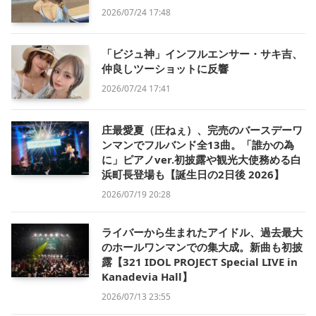
2026/07/24 17:48
「ビジュ神」インフルエンサー・サキ吉、
仲良しツーショットに反響
2026/07/24 17:41
庄最愛夏（圧ねぇ）、完売のバースデーワ
ンマンでフルバンド全13曲。「誰かの為
に」ピアノver.初披露や観光大使務める白
浜町長登場も【誕生日の2日後 2026】
2026/07/19 20:28
ライバーから生まれたアイドル、過去最大
のホールワンマンでの集大成。新曲も初披
露【321 IDOL PROJECT Special LIVE in
Kanadevia Hall】
2026/07/13 23:55