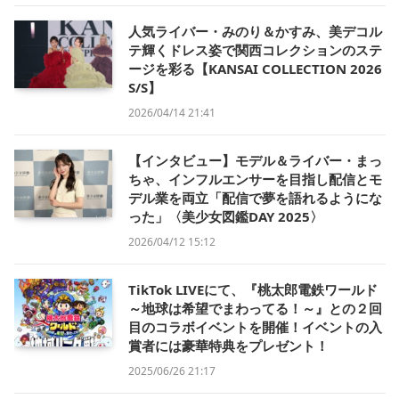
人気ライバー・みのり＆かすみ、美デコル
テ輝くドレス姿で関西コレクションのステ
ージを彩る【KANSAI COLLECTION 2026
S/S】
2026/04/14 21:41
【インタビュー】モデル＆ライバー・まっ
ちゃ、インフルエンサーを目指し配信とモ
デル業を両立「配信で夢を語れるようにな
った」〈美少女図鑑DAY 2025〉
2026/04/12 15:12
TikTok LIVEにて、『桃太郎電鉄ワールド
～地球は希望でまわってる！～』との２回
目のコラボイベントを開催！イベントの入
賞者には豪華特典をプレゼント！
2025/06/26 21:17