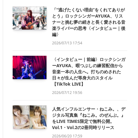
「“逃げたくない理由”をくれてありが
とう」ロックシンガーAYUKA、リス
ナーと挑む夢の続きと長く愛される音
楽ライバーの思考〈インタビュー｜後
編〉
2026/07/13 17:54
〈インタビュー｜前編〉ロックシンガ
ーAYUKA、暇つぶしの練習配信から
音楽一本の人生へ。打ちのめされた
日々が生んだ等身大のスタイル
【TikTok LIVE】
2026/07/12 19:56
人気インフルエンサー・ねこみ。、デ
ジタル写真集『ねこみ。のぜんぶ。』
をLIVE TIMES限定で無料公開。
Vol.1・Vol.2の2冊同時リリース
2026/06/20 17:59