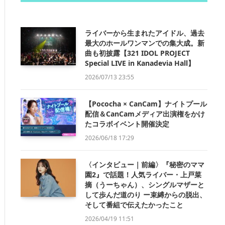
ライバーから生まれたアイドル、過去
最大のホールワンマンでの集大成。新
曲も初披露【321 IDOL PROJECT
Special LIVE in Kanadevia Hall】
2026/07/13 23:55
【Pococha × CanCam】ナイトプール
配信＆CanCamメディア出演権をかけ
たコラボイベント開催決定
2026/06/18 17:29
〈インタビュー｜前編〉『秘密のママ
園2』で話題！人気ライバー・上戸菜
摘（うーちゃん）、シングルマザーと
して歩んだ道のり ー束縛からの脱出、
そして番組で伝えたかったこと
2026/04/19 11:51