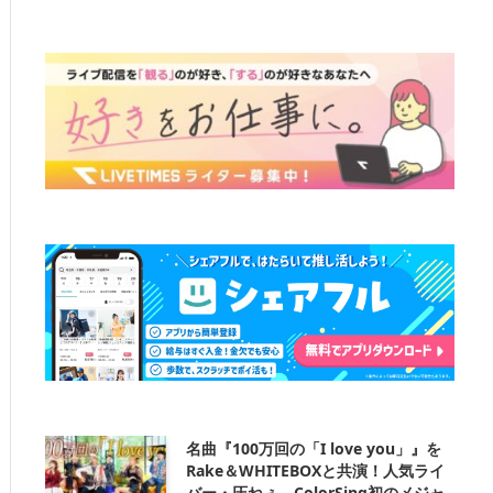
名曲『100万回の「I love you」』を
Rake＆WHITEBOXと共演！人気ライ
バー・圧ねぇ、ColorSing初のメジャ