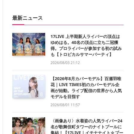
最新ニュース
17LIVE 上半期新人ライバーの頂点は
ゆめはる。40名の頂点に立ち二冠獲
得。プロライバーが参加する初の試み
も【トロピカルサマーパーティ】
2026/08/03 21:12
【2026年8月カバーモデル】百瀬羽唯
花｜LIVE TIMES初のカバーモデル企
画が始動。ライブ配信の世界から人気
モデルを目指す
2026/08/01 11:57
〈画像あり〉水着姿の人気ライバー24
名が歌舞伎町タワーのナイトプールに
集結！【17LIVE｜イチナナイト☆プー