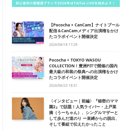
【Pococha × CanCam】ナイトプール
配信＆CanCamメディア出演権をかけ
たコラボイベント開催決定
2026/06/18 17:29
Pococha × TOKYO WASOU
COLLECTION！豊洲PITで開催の国内
最大級の和装の祭典への出演権をかけ
たコラボイベント開催決定
2026/06/23 18:31
〈インタビュー｜前編〉『秘密のママ
園2』で話題！人気ライバー・上戸菜
摘（うーちゃん）、シングルマザーと
して歩んだ道のり ー束縛からの脱出、
そして番組で伝えたかったこと