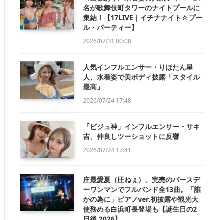
名が歌舞伎町タワーのナイトプールに
集結！【17LIVE｜イチナナイト☆プー
ル・パーティー】
2026/07/31 00:08
人気インフルエンサー・りほたん星
人、水着姿で美ボディ披露「スタイル
最高」
2026/07/24 17:48
「ビジュ神」インフルエンサー・サキ
吉、仲良しツーショットに反響
2026/07/24 17:41
庄最愛夏（圧ねぇ）、完売のバースデ
ーワンマンでフルバンド全13曲。「誰
かの為に」ピアノver.初披露や観光大
使務める白浜町長登場も【誕生日の2
日後 2026】