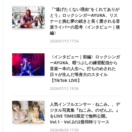
「“逃げたくない理由”をくれてありが
とう」ロックシンガーAYUKA、リス
ナーと挑む夢の続きと長く愛される音
楽ライバーの思考〈インタビュー｜後
編〉
2026/07/13 17:54
〈インタビュー｜前編〉ロックシンガ
ーAYUKA、暇つぶしの練習配信から
音楽一本の人生へ。打ちのめされた
日々が生んだ等身大のスタイル
【TikTok LIVE】
2026/07/12 19:56
人気インフルエンサー・ねこみ。、デ
ジタル写真集『ねこみ。のぜんぶ。』
をLIVE TIMES限定で無料公開。
Vol.1・Vol.2の2冊同時リリース
2026/06/20 17:59